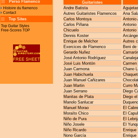
Perso Flamenco
Guitaristes
Andre Batista
Agujeta
Histoire du flamenco
Contact
Autres Guitaristes Flamencos
Ana Sal
Top Sites
Carlos Montoya
Antonio 
Carlos Piñana
Antonio
Top Guitar Styles
Chicuelo
Antonio 
Free-Scores TOP
Dennis Koster
Arcánge
Enrique de Melchor
Autres 
Exercices de Flamenco
Beni de
Gerardo Nuñez
Camarón 
José Antonio Rodríguez
Canaleja
José Luis Montón
Carmen 
Juan Carmona
Chano L
Juan Habichuela
Chaquet
Juan Manuel Cañizares
Chocola
Juan Martin
Curro M
Juan Serrano
Diego C
Manitas de Plata
Diego el
Manolo Sanlucar
Duquen
Manuel Morao
El Cabre
Moraíto Chico
El Capul
Niño de Pura
El Lebri
Niño Josele
El Yunq
Niño Ricardo
Enrique
Nono García
Enrique