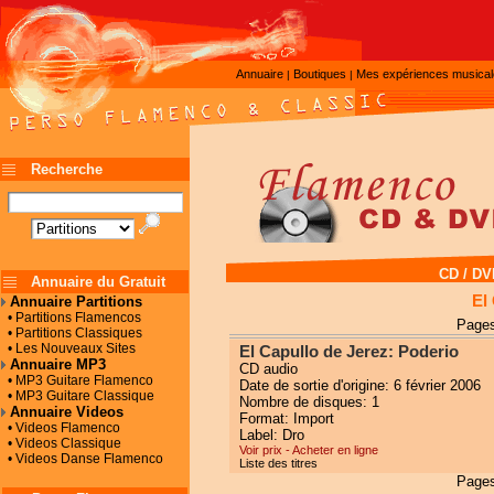
Annuaire
Boutiques
Mes expériences musica
|
|
Recherche
CD / DV
Annuaire du Gratuit
El
Annuaire Partitions
• Partitions Flamencos
Pages
• Partitions Classiques
• Les Nouveaux Sites
El Capullo de Jerez: Poderio
Annuaire MP3
CD audio
• MP3 Guitare Flamenco
Date de sortie d'origine: 6 février 2006
• MP3 Guitare Classique
Nombre de disques: 1
Annuaire Videos
Format: Import
• Videos Flamenco
Label: Dro
• Videos Classique
Voir prix - Acheter en ligne
• Videos Danse Flamenco
Liste des titres
Pages