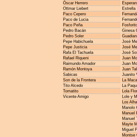
Óscar Herrero
Esperan
Ottmar Liebert
Estrella
Paco Cepero
Fernanda
Paco de Lucia
Fernando
Paco Peña
Fosforit
Pedro Bacán
Ginesa 
Pedro Soler
Guadian
Pepe Habichuela
José M
Pepe Justicia
José Me
Rafa El Tachuela
José So
Rafael Riqueni
Juan Mo
Raimundo Amador
Juan Mo
Ramón Montoya
Juan Ta
Sabicas
Juanito 
Son de la Frontera
La Maca
Tito Alcedo
La Paqu
Tomatito
Lola Flo
Vicente Amigo
Lole y 
Los Alh
Manolo 
Manuel E
Manuel 
Mayte M
Miguel 
Montse 