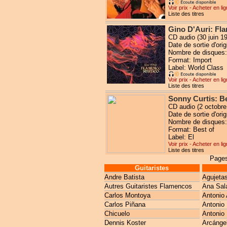
Voir prix - Acheter en li
Liste des titres
Gino D'Auri: Fl
CD audio (30 juin 1
Date de sortie d'orig
Nombre de disques:
Format: Import
Label: World Class
Voir prix - Acheter en li
Liste des titres
Sonny Curtis: Be
CD audio (2 octobre
Date de sortie d'ori
Nombre de disques:
Format: Best of
Label: El
Voir prix - Acheter en li
Liste des titres
Pages
Guitaristes
Andre Batista
Agujeta
Autres Guitaristes Flamencos
Ana Sal
Carlos Montoya
Antonio 
Carlos Piñana
Antonio
Chicuelo
Antonio 
Dennis Koster
Arcánge