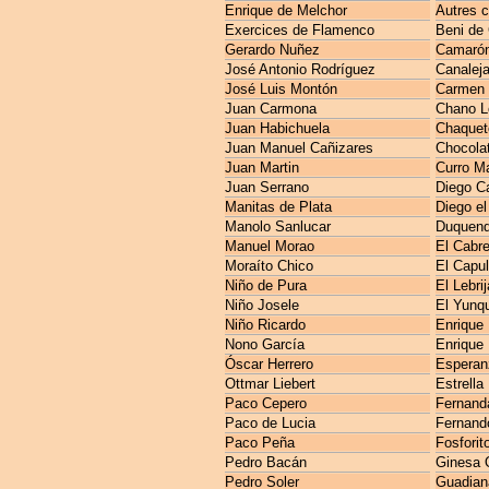
Enrique de Melchor
Autres 
Exercices de Flamenco
Beni de
Gerardo Nuñez
Camarón 
José Antonio Rodríguez
Canaleja
José Luis Montón
Carmen 
Juan Carmona
Chano L
Juan Habichuela
Chaquet
Juan Manuel Cañizares
Chocola
Juan Martin
Curro M
Juan Serrano
Diego C
Manitas de Plata
Diego el
Manolo Sanlucar
Duquen
Manuel Morao
El Cabre
Moraíto Chico
El Capul
Niño de Pura
El Lebri
Niño Josele
El Yunq
Niño Ricardo
Enrique
Nono García
Enrique
Óscar Herrero
Esperan
Ottmar Liebert
Estrella
Paco Cepero
Fernanda
Paco de Lucia
Fernando
Paco Peña
Fosforit
Pedro Bacán
Ginesa 
Pedro Soler
Guadian