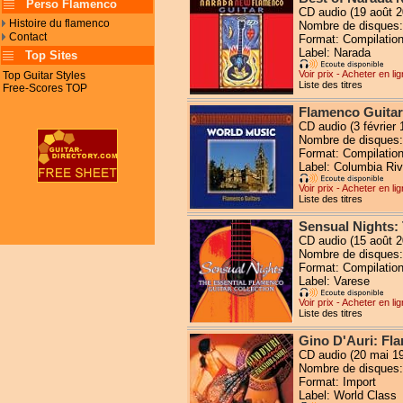
Perso Flamenco
CD audio (19 août 2
Histoire du flamenco
Nombre de disques:
Contact
Format: Compilation
Label: Narada
Top Sites
Voir prix - Acheter en li
Top Guitar Styles
Liste des titres
Free-Scores TOP
Flamenco Guitar
CD audio (3 février 
Nombre de disques:
Format: Compilation
Label: Columbia Riv
Voir prix - Acheter en li
Liste des titres
Sensual Nights: 
CD audio (15 août 2
Nombre de disques:
Format: Compilation
Label: Varese
Voir prix - Acheter en li
Liste des titres
Gino D'Auri: Fl
CD audio (20 mai 1
Nombre de disques:
Format: Import
Label: World Class