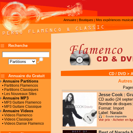
Annuaire
Boutiques
Mes expériences musica
|
|
Recherche
CD / DVD
>
A
Annuaire du Gratuit
Autres
Annuaire Partitions
• Partitions Flamencos
Pages
• Partitions Classiques
• Les Nouveaux Sites
Jesse Cook : Gra
Annuaire MP3
CD audio (24 septe
• MP3 Guitare Flamenco
Nombre de disques:
• MP3 Guitare Classique
Format: Import
Annuaire Videos
Label: Narada
• Videos Flamenco
• Videos Classique
Voir prix - Acheter en li
• Videos Danse Flamenco
Best of Narada 