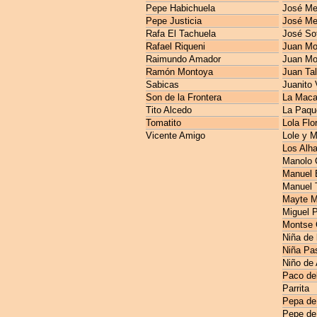
Pepe Habichuela
José M
Pepe Justicia
José Me
Rafa El Tachuela
José So
Rafael Riqueni
Juan Mo
Raimundo Amador
Juan Mo
Ramón Montoya
Juan Ta
Sabicas
Juanito 
Son de la Frontera
La Maca
Tito Alcedo
La Paqu
Tomatito
Lola Flo
Vicente Amigo
Lole y 
Los Alh
Manolo 
Manuel E
Manuel 
Mayte M
Miguel 
Montse 
Niña de 
Niña Pas
Niño de
Paco de
Parrita
Pepa de
Pepe de