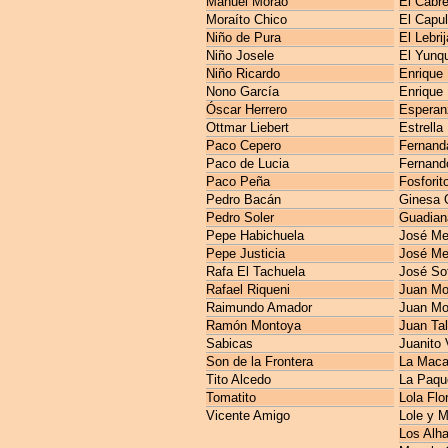
Manuel Morao
El Cabre
Moraíto Chico
El Capul
Niño de Pura
El Lebri
Niño Josele
El Yunq
Niño Ricardo
Enrique
Nono García
Enrique
Óscar Herrero
Esperan
Ottmar Liebert
Estrella
Paco Cepero
Fernanda
Paco de Lucia
Fernando
Paco Peña
Fosforit
Pedro Bacán
Ginesa 
Pedro Soler
Guadian
Pepe Habichuela
José M
Pepe Justicia
José Me
Rafa El Tachuela
José So
Rafael Riqueni
Juan Mo
Raimundo Amador
Juan Mo
Ramón Montoya
Juan Ta
Sabicas
Juanito 
Son de la Frontera
La Maca
Tito Alcedo
La Paqu
Tomatito
Lola Flo
Vicente Amigo
Lole y 
Los Alh