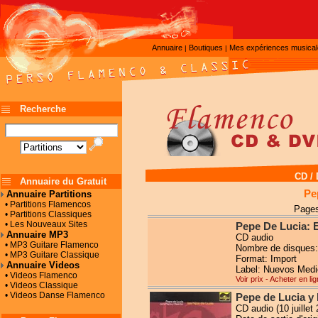
Annuaire
Boutiques
Mes expériences musica
|
|
Recherche
CD /
Annuaire du Gratuit
Pe
Annuaire Partitions
• Partitions Flamencos
Pages
• Partitions Classiques
• Les Nouveaux Sites
Pepe De Lucia: E
Annuaire MP3
CD audio
• MP3 Guitare Flamenco
Nombre de disques:
• MP3 Guitare Classique
Format: Import
Annuaire Videos
Label: Nuevos Medi
• Videos Flamenco
Voir prix - Acheter en li
• Videos Classique
• Videos Danse Flamenco
Pepe de Lucia y
CD audio (10 juillet