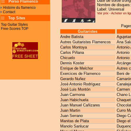
Date de sortie d'ori
Perso Flamenco
Nombre de disques:
Histoire du flamenco
Label: Universal
Contact
Voir prix - Acheter en li
Top Sites
Top Guitar Styles
Pages
Free-Scores TOP
Guitaristes
Andre Batista
Agujeta
Autres Guitaristes Flamencos
Ana Sal
Carlos Montoya
Antonio 
Carlos Piñana
Antonio
Chicuelo
Antonio 
Dennis Koster
Arcánge
Enrique de Melchor
Autres 
Exercices de Flamenco
Beni de
Gerardo Nuñez
Camarón 
José Antonio Rodríguez
Canaleja
José Luis Montón
Carmen 
Juan Carmona
Chano L
Juan Habichuela
Chaquet
Juan Manuel Cañizares
Chocola
Juan Martin
Curro M
Juan Serrano
Diego C
Manitas de Plata
Diego el
Manolo Sanlucar
Duquen