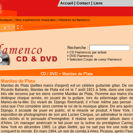
|
|
Accueil
Contact
Liens
Boutiques
Mes expériences musicales
Histoires du flamenco
|
|
Recherche :
CD Flamencos par artiste
DVD Flamencos
Selection Coups de coeur Flamenco
CD / DVD
>
Manitas de Plata
Manitas de Plata
Manitas de Plata (petites mains d'argent) est un célèbre guitariste gitan. De s
Ricardo Baliardo, Manitas de Plata est né le 7 août 1921 à Sète, dans une carav
très vite reconnu par les siens comme Manitas de Plata, l'homme aux mains d'ar
distingue chaque année, en jouant de la guitare, lors du pèlerinage gitan de
Maries-de-la-Mer. Du vivant de Django Reinhardt, il n?ose même pas penser 
celui que l?on considère alors comme le roi de la musique gitane. Dix ans après
Django, il accepte de jouer en public, et le miracle se produit. A New York, 
exposition de photographies de son ami Lucien Clergue, un admirateur le recon
des clichés et le persuade d?enregistrer. Il réalise son premier album dans l
d'Arles. Un manager américain le fait jouer sur la scène du prestigieux Carne
New York en décembre 1965. Le gitan illettré, qui ne sait pas lire une note d
conquiert le monde. En mars 1964, un soir de corrida à Arles, Picasso, après l?av