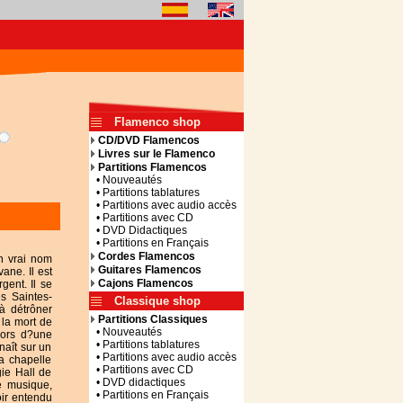
Flamenco shop
CD/DVD Flamencos
Livres sur le Flamenco
Partitions Flamencos
• Nouveautés
• Partitions tablatures
• Partitions avec audio accès
• Partitions avec CD
• DVD Didactiques
• Partitions en Français
Cordes Flamencos
on vrai nom
Guitares Flamencos
ane. Il est
Cajons Flamencos
gent. Il se
s Saintes-
Classique shop
à détrôner
Partitions Classiques
 la mort de
• Nouveautés
lors d?une
• Partitions tablatures
naît sur un
• Partitions avec audio accès
a chapelle
• Partitions avec CD
gie Hall de
• DVD didactiques
e musique,
• Partitions en Français
oir entendu