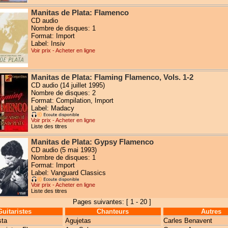
Manitas de Plata: Flamenco
CD audio
Nombre de disques: 1
Format: Import
Label: Insiv
Voir prix - Acheter en ligne
Manitas de Plata: Flaming Flamenco, Vols. 1-2
CD audio (14 juillet 1995)
Nombre de disques: 2
Format: Compilation, Import
Label: Madacy
Voir prix - Acheter en ligne
Liste des titres
Manitas de Plata: Gypsy Flamenco
CD audio (5 mai 1993)
Nombre de disques: 1
Format: Import
Label: Vanguard Classics
Voir prix - Acheter en ligne
Liste des titres
Pages suivantes: [ 1 - 20 ]
Guitaristes
Chanteurs
Autres
sta
Agujetas
Carles Benavent