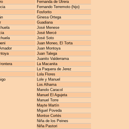
ro
Fernanda de Utrera
cia
Fernando Terremoto (hijo)
Fosforito
án
Ginesa Ortega
r
Guadiana
huela
José Menese
cia
José Mercé
chuela
José Soto
ueni
Juan Moneo, El Torta
Amador
Juan Montoya
ntoya
Juan Talega
Juanito Valderrama
rontera
La Macanita
La Paquera de Jerez
Lola Flores
igo
Lole y Manuel
Los Alhama
Manolo Caracol
Manuel El Agujeta
Manuel Torre
Mayte Martín
Miguel Poveda
Montse Cortés
Niña de los Peines
Niña Pastori