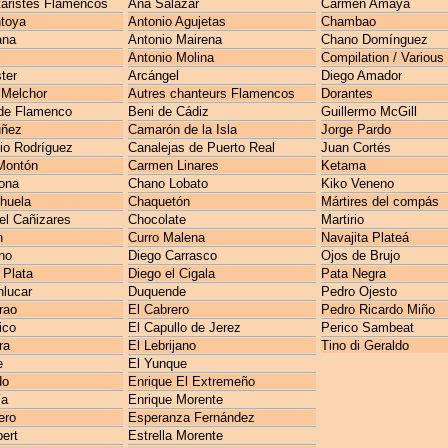
taristes Flamencos
Ana Salazar
Carmen Amaya
toya
Antonio Agujetas
Chambao
ana
Antonio Mairena
Chano Domínguez
Antonio Molina
Compilation / Various
ter
Arcángel
Diego Amador
 Melchor
Autres chanteurs Flamencos
Dorantes
de Flamenco
Beni de Cádiz
Guillermo McGill
uñez
Camarón de la Isla
Jorge Pardo
io Rodríguez
Canalejas de Puerto Real
Juan Cortés
Montón
Carmen Linares
Ketama
ona
Chano Lobato
Kiko Veneno
huela
Chaquetón
Mártires del compás
l Cañizares
Chocolate
Martirio
n
Curro Malena
Navajita Plateá
no
Diego Carrasco
Ojos de Brujo
 Plata
Diego el Cigala
Pata Negra
lucar
Duquende
Pedro Ojesto
rao
El Cabrero
Pedro Ricardo Miño
ico
El Capullo de Jerez
Perico Sambeat
ra
El Lebrijano
Tino di Geraldo
e
El Yunque
do
Enrique El Extremeño
ía
Enrique Morente
ero
Esperanza Fernández
ert
Estrella Morente