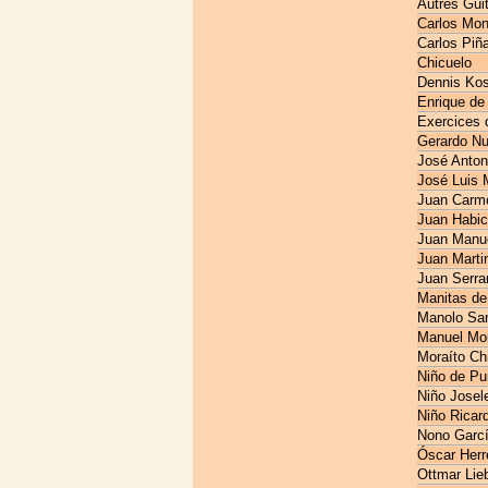
Autres Gui
Carlos Mon
Carlos Piñ
Chicuelo
Dennis Kos
Enrique de
Exercices 
Gerardo N
José Anton
José Luis 
Juan Carm
Juan Habic
Juan Manue
Juan Marti
Juan Serra
Manitas de
Manolo San
Manuel Mo
Moraíto Ch
Niño de Pu
Niño Josel
Niño Ricar
Nono Garc
Óscar Herr
Ottmar Lieb