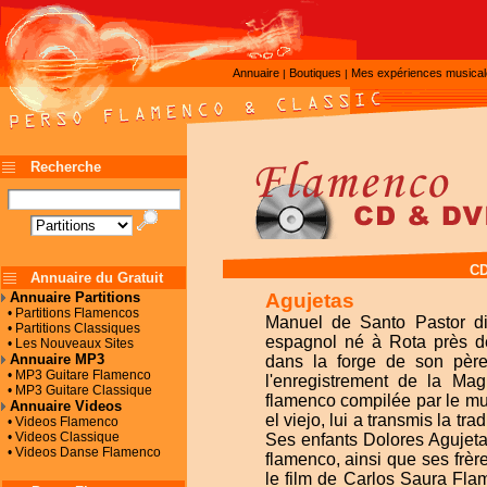
Annuaire
Boutiques
Mes expériences musica
|
|
Recherche
CD
Annuaire du Gratuit
Agujetas
Annuaire Partitions
• Partitions Flamencos
Manuel de Santo Pastor dit
• Partitions Classiques
espagnol né à Rota près de
• Les Nouveaux Sites
Annuaire MP3
dans la forge de son père 
• MP3 Guitare Flamenco
l'enregistrement de la Ma
• MP3 Guitare Classique
flamenco compilée par le m
Annuaire Videos
el viejo, lui a transmis la tr
• Videos Flamenco
• Videos Classique
Ses enfants Dolores Agujeta
• Videos Danse Flamenco
flamenco, ainsi que ses frèr
le film de Carlos Saura Fla