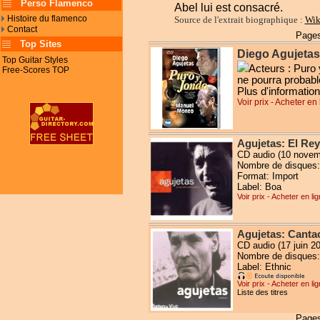
Perso Flamenco
Abel lui est consacré.
Histoire du flamenco
Source de l'extrait biographique :
Wik
Contact
Pages
Top Sites
Diego Agujeta
Top Guitar Styles
Acteurs : Puro
Free-Scores TOP
ne pourra probabl
Plus d'information
Voir prix - Acheter en
Agujetas: El Rey
CD audio (10 novem
Nombre de disques:
Format: Import
Label: Boa
Voir prix - Acheter en li
Agujetas: Canta
CD audio (17 juin 2
Nombre de disques:
Label: Ethnic
Voir prix - Acheter en li
Liste des titres
Pages