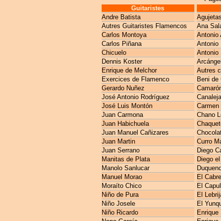
Guitaristes
Andre Batista
Agujeta
Autres Guitaristes Flamencos
Ana Sal
Carlos Montoya
Antonio 
Carlos Piñana
Antonio
Chicuelo
Antonio 
Dennis Koster
Arcánge
Enrique de Melchor
Autres 
Exercices de Flamenco
Beni de
Gerardo Nuñez
Camarón 
José Antonio Rodríguez
Canaleja
José Luis Montón
Carmen 
Juan Carmona
Chano L
Juan Habichuela
Chaquet
Juan Manuel Cañizares
Chocola
Juan Martin
Curro M
Juan Serrano
Diego C
Manitas de Plata
Diego el
Manolo Sanlucar
Duquen
Manuel Morao
El Cabre
Moraíto Chico
El Capul
Niño de Pura
El Lebri
Niño Josele
El Yunq
Niño Ricardo
Enrique