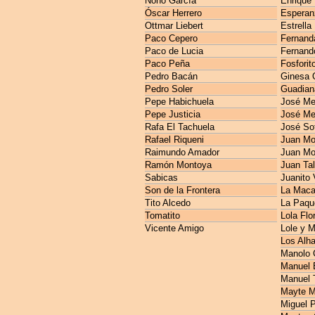
Nono García
Enrique
Óscar Herrero
Esperan
Ottmar Liebert
Estrella
Paco Cepero
Fernanda
Paco de Lucia
Fernando
Paco Peña
Fosforit
Pedro Bacán
Ginesa 
Pedro Soler
Guadian
Pepe Habichuela
José M
Pepe Justicia
José Me
Rafa El Tachuela
José So
Rafael Riqueni
Juan Mo
Raimundo Amador
Juan Mo
Ramón Montoya
Juan Ta
Sabicas
Juanito 
Son de la Frontera
La Maca
Tito Alcedo
La Paqu
Tomatito
Lola Flo
Vicente Amigo
Lole y 
Los Alh
Manolo 
Manuel E
Manuel 
Mayte M
Miguel 