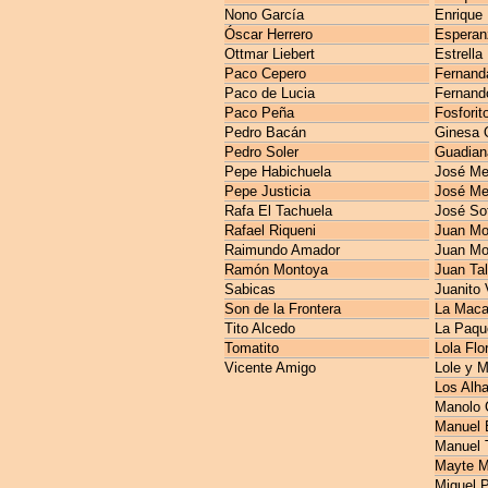
Nono García
Enrique
Óscar Herrero
Esperan
Ottmar Liebert
Estrella
Paco Cepero
Fernanda
Paco de Lucia
Fernando
Paco Peña
Fosforit
Pedro Bacán
Ginesa 
Pedro Soler
Guadian
Pepe Habichuela
José M
Pepe Justicia
José Me
Rafa El Tachuela
José So
Rafael Riqueni
Juan Mo
Raimundo Amador
Juan Mo
Ramón Montoya
Juan Ta
Sabicas
Juanito 
Son de la Frontera
La Maca
Tito Alcedo
La Paqu
Tomatito
Lola Flo
Vicente Amigo
Lole y 
Los Alh
Manolo 
Manuel E
Manuel 
Mayte M
Miguel 