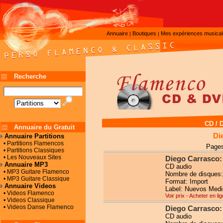
Annuaire
Boutiques
Mes expériences musica
|
|
Recherche
CD / 
Annuaire du Gratuit
Di
Annuaire Partitions
• Partitions Flamencos
Pages
• Partitions Classiques
• Les Nouveaux Sites
Diego Carrasco:
Annuaire MP3
CD audio
• MP3 Guitare Flamenco
Nombre de disques:
• MP3 Guitare Classique
Format: Import
Annuaire Videos
Label: Nuevos Medi
• Videos Flamenco
Voir prix - Acheter en li
• Videos Classique
• Videos Danse Flamenco
Diego Carrasco: 
CD audio