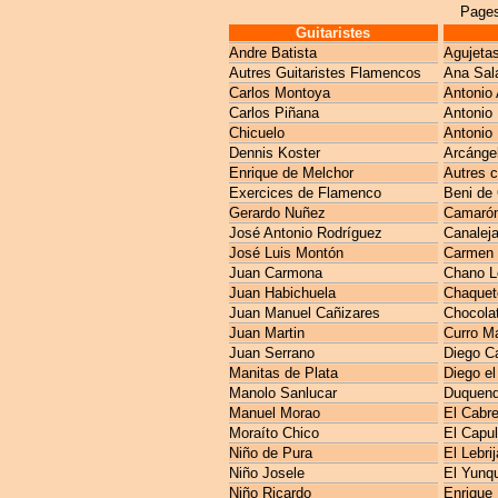
Pages
Guitaristes
Andre Batista
Agujeta
Autres Guitaristes Flamencos
Ana Sal
Carlos Montoya
Antonio 
Carlos Piñana
Antonio
Chicuelo
Antonio 
Dennis Koster
Arcánge
Enrique de Melchor
Autres 
Exercices de Flamenco
Beni de
Gerardo Nuñez
Camarón 
José Antonio Rodríguez
Canaleja
José Luis Montón
Carmen 
Juan Carmona
Chano L
Juan Habichuela
Chaquet
Juan Manuel Cañizares
Chocola
Juan Martin
Curro M
Juan Serrano
Diego C
Manitas de Plata
Diego el
Manolo Sanlucar
Duquen
Manuel Morao
El Cabre
Moraíto Chico
El Capul
Niño de Pura
El Lebri
Niño Josele
El Yunq
Niño Ricardo
Enrique