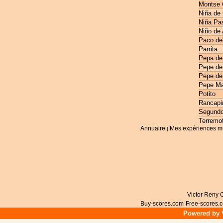
Montse 
Niña de 
Niña Pas
Niño de
Paco de
Parrita
Pepa de
Pepe de
Pepe de
Pepe Ma
Potito
Rancapi
Segundo
Terremo
Annuaire
Mes expériences m
|
Victor Reny C
Buy-scores.com
Free-scores.
Powered by V