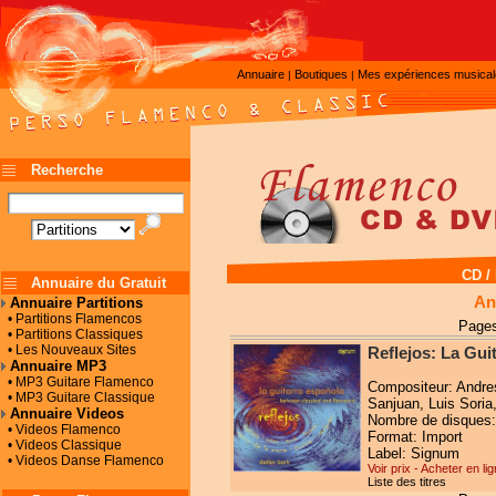
Annuaire
Boutiques
Mes expériences musica
|
|
Recherche
CD /
Annuaire du Gratuit
An
Annuaire Partitions
• Partitions Flamencos
Pages
• Partitions Classiques
• Les Nouveaux Sites
Reflejos: La Gui
Annuaire MP3
• MP3 Guitare Flamenco
Compositeur: Andres
• MP3 Guitare Classique
Sanjuan, Luis Soria
Annuaire Videos
Nombre de disques:
• Videos Flamenco
Format: Import
• Videos Classique
Label: Signum
• Videos Danse Flamenco
Voir prix - Acheter en li
Liste des titres