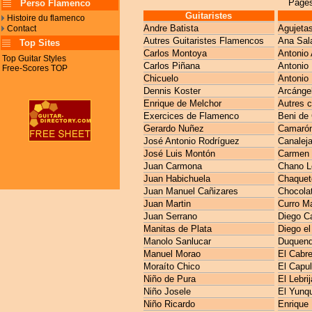
Pages
Perso Flamenco
Guitaristes
Histoire du flamenco
Andre Batista
Agujeta
Contact
Autres Guitaristes Flamencos
Ana Sal
Top Sites
Carlos Montoya
Antonio 
Top Guitar Styles
Carlos Piñana
Antonio
Free-Scores TOP
Chicuelo
Antonio 
Dennis Koster
Arcánge
Enrique de Melchor
Autres 
Exercices de Flamenco
Beni de
Gerardo Nuñez
Camarón 
José Antonio Rodríguez
Canaleja
José Luis Montón
Carmen 
Juan Carmona
Chano L
Juan Habichuela
Chaquet
Juan Manuel Cañizares
Chocola
Juan Martin
Curro M
Juan Serrano
Diego C
Manitas de Plata
Diego el
Manolo Sanlucar
Duquen
Manuel Morao
El Cabre
Moraíto Chico
El Capul
Niño de Pura
El Lebri
Niño Josele
El Yunq
Niño Ricardo
Enrique