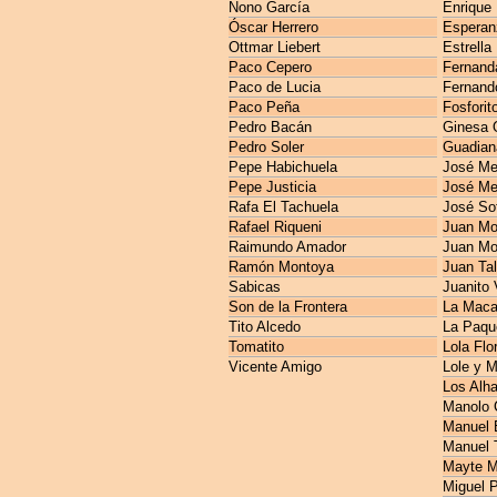
Nono García
Enrique
Óscar Herrero
Esperan
Ottmar Liebert
Estrella
Paco Cepero
Fernanda
Paco de Lucia
Fernando
Paco Peña
Fosforit
Pedro Bacán
Ginesa 
Pedro Soler
Guadian
Pepe Habichuela
José M
Pepe Justicia
José Me
Rafa El Tachuela
José So
Rafael Riqueni
Juan Mo
Raimundo Amador
Juan Mo
Ramón Montoya
Juan Ta
Sabicas
Juanito 
Son de la Frontera
La Maca
Tito Alcedo
La Paqu
Tomatito
Lola Flo
Vicente Amigo
Lole y 
Los Alh
Manolo 
Manuel E
Manuel 
Mayte M
Miguel 