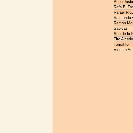
Pepe Justi
Rafa El Ta
Rafael Riq
Raimundo 
Ramón Mo
Sabicas
Son de la F
Tito Alcedo
Tomatito
Vicente Am