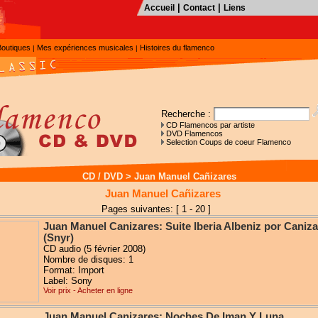
|
|
Accueil
Contact
Liens
Boutiques
Mes expériences musicales
Histoires du flamenco
|
|
Recherche :
CD Flamencos par artiste
DVD Flamencos
Selection Coups de coeur Flamenco
CD / DVD
>
Juan Manuel Cañizares
Juan Manuel Cañizares
Pages suivantes: [ 1 - 20 ]
Juan Manuel Canizares: Suite Iberia Albeniz por Caniza
(Snyr)
CD audio (5 février 2008)
Nombre de disques: 1
Format: Import
Label: Sony
Voir prix - Acheter en ligne
Juan Manuel Canizares: Noches De Iman Y Luna