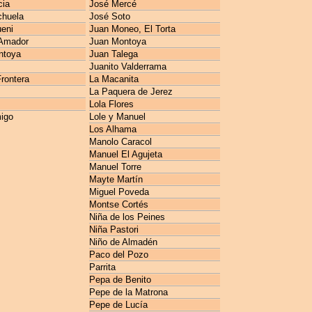
cia
José Mercé
chuela
José Soto
ueni
Juan Moneo, El Torta
Amador
Juan Montoya
ntoya
Juan Talega
Juanito Valderrama
rontera
La Macanita
La Paquera de Jerez
Lola Flores
igo
Lole y Manuel
Los Alhama
Manolo Caracol
Manuel El Agujeta
Manuel Torre
Mayte Martín
Miguel Poveda
Montse Cortés
Niña de los Peines
Niña Pastori
Niño de Almadén
Paco del Pozo
Parrita
Pepa de Benito
Pepe de la Matrona
Pepe de Lucía