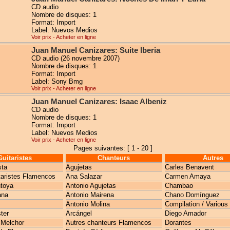
CD audio
Nombre de disques: 1
Format: Import
Label: Nuevos Medios
Voir prix - Acheter en ligne
Juan Manuel Canizares: Suite Iberia
CD audio (26 novembre 2007)
Nombre de disques: 1
Format: Import
Label: Sony Bmg
Voir prix - Acheter en ligne
Juan Manuel Canizares: Isaac Albeniz
CD audio
Nombre de disques: 1
Format: Import
Label: Nuevos Medios
Voir prix - Acheter en ligne
Pages suivantes: [ 1 - 20 ]
Guitaristes
Chanteurs
Autres
sta
Agujetas
Carles Benavent
taristes Flamencos
Ana Salazar
Carmen Amaya
toya
Antonio Agujetas
Chambao
ana
Antonio Mairena
Chano Domínguez
Antonio Molina
Compilation / Various
ter
Arcángel
Diego Amador
 Melchor
Autres chanteurs Flamencos
Dorantes