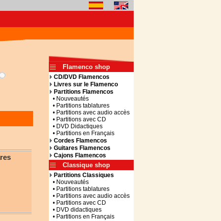
Flamenco shop
CD/DVD Flamencos
Livres sur le Flamenco
Partitions Flamencos
• Nouveautés
• Partitions tablatures
• Partitions avec audio accès
• Partitions avec CD
• DVD Didactiques
• Partitions en Français
Cordes Flamencos
Guitares Flamencos
Cajons Flamencos
res
Classique shop
Partitions Classiques
• Nouveautés
• Partitions tablatures
• Partitions avec audio accès
• Partitions avec CD
• DVD didactiques
• Partitions en Français