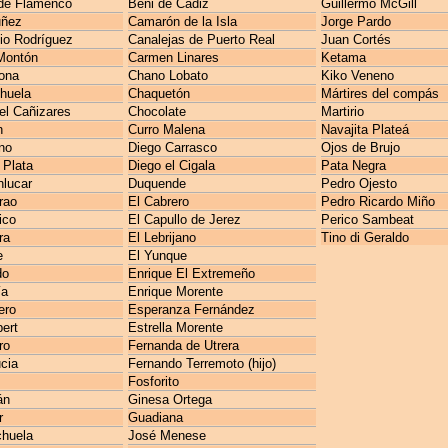
de Flamenco
Beni de Cádiz
Guillermo McGill
uñez
Camarón de la Isla
Jorge Pardo
io Rodríguez
Canalejas de Puerto Real
Juan Cortés
Montón
Carmen Linares
Ketama
ona
Chano Lobato
Kiko Veneno
huela
Chaquetón
Mártires del compás
l Cañizares
Chocolate
Martirio
n
Curro Malena
Navajita Plateá
no
Diego Carrasco
Ojos de Brujo
 Plata
Diego el Cigala
Pata Negra
lucar
Duquende
Pedro Ojesto
rao
El Cabrero
Pedro Ricardo Miño
ico
El Capullo de Jerez
Perico Sambeat
ra
El Lebrijano
Tino di Geraldo
e
El Yunque
do
Enrique El Extremeño
ía
Enrique Morente
ero
Esperanza Fernández
ert
Estrella Morente
ro
Fernanda de Utrera
cia
Fernando Terremoto (hijo)
Fosforito
án
Ginesa Ortega
r
Guadiana
huela
José Menese