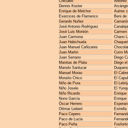
Chicuelo
Antonio 
Dennis Koster
Arcánge
Enrique de Melchor
Autres 
Exercices de Flamenco
Beni de
Gerardo Nuñez
Camarón 
José Antonio Rodríguez
Canaleja
José Luis Montón
Carmen 
Juan Carmona
Chano L
Juan Habichuela
Chaquet
Juan Manuel Cañizares
Chocola
Juan Martin
Curro M
Juan Serrano
Diego C
Manitas de Plata
Diego el
Manolo Sanlucar
Duquen
Manuel Morao
El Cabre
Moraíto Chico
El Capul
Niño de Pura
El Lebri
Niño Josele
El Yunq
Niño Ricardo
Enrique
Nono García
Enrique
Óscar Herrero
Esperan
Ottmar Liebert
Estrella
Paco Cepero
Fernanda
Paco de Lucia
Fernando
Paco Peña
Fosforit