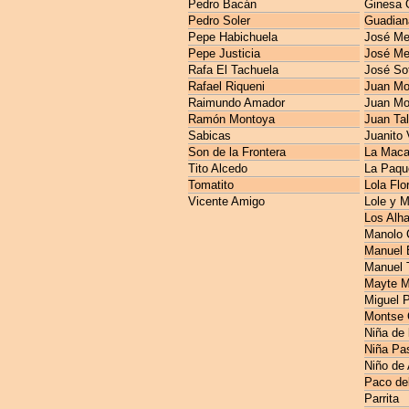
Pedro Bacán
Ginesa 
Pedro Soler
Guadian
Pepe Habichuela
José M
Pepe Justicia
José Me
Rafa El Tachuela
José So
Rafael Riqueni
Juan Mo
Raimundo Amador
Juan Mo
Ramón Montoya
Juan Ta
Sabicas
Juanito 
Son de la Frontera
La Maca
Tito Alcedo
La Paqu
Tomatito
Lola Flo
Vicente Amigo
Lole y 
Los Alh
Manolo 
Manuel E
Manuel 
Mayte M
Miguel 
Montse 
Niña de 
Niña Pas
Niño de
Paco de
Parrita