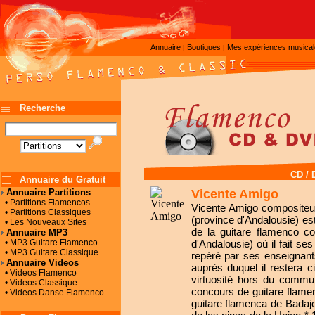
Annuaire
Boutiques
Mes expériences musica
|
|
Recherche
CD /
Annuaire du Gratuit
Vicente Amigo
Annuaire Partitions
• Partitions Flamencos
Vicente Amigo compositeur
• Partitions Classiques
(province d'Andalousie) e
• Les Nouveaux Sites
de la guitare flamenco co
Annuaire MP3
• MP3 Guitare Flamenco
d'Andalousie) où il fait se
• MP3 Guitare Classique
repéré par ses enseignant
Annuaire Videos
auprès duquel il restera c
• Videos Flamenco
virtuosité hors du commun
• Videos Classique
concours de guitare flamen
• Videos Danse Flamenco
guitare flamenca de Badajo