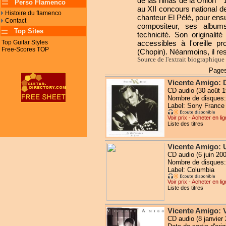
de las ninas de la Union *
Perso Flamenco
au XII concours national 
Histoire du flamenco
chanteur El Pélé, pour ensu
Contact
compositeur, ses albums
Top Sites
technicité. Son originali
Top Guitar Styles
accessibles à l'oreille 
Free-Scores TOP
(Chopin). Néanmoins, il re
Source de l'extrait biographique
Pages
Vicente Amigo: 
CD audio (30 août 1
Nombre de disques:
Label: Sony France
Voir prix - Acheter en li
Liste des titres
Vicente Amigo: 
CD audio (6 juin 200
Nombre de disques:
Label: Columbia
Voir prix - Acheter en li
Liste des titres
Vicente Amigo: 
CD audio (8 janvier