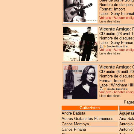
Date de sortie d'orig
Nombre de disques:
Format: Import
Label: Sony Internat
Voir prix - Acheter en li
Liste des titres
Vicente Amigo: 
CD audio (28 avril 1
Nombre de disques:
Label: Sony France
Voir prix - Acheter en li
Liste des titres
Vicente Amigo: C
CD audio (6 août 20
Nombre de disques:
Format: Import
Label: Windham Hill
Voir prix - Acheter en li
Liste des titres
Pages
Guitaristes
Andre Batista
Agujeta
Autres Guitaristes Flamencos
Ana Sal
Carlos Montoya
Antonio 
Carlos Piñana
Antonio