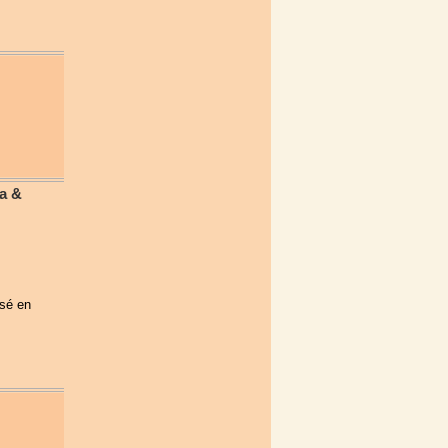
a &
isé en