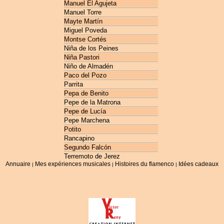
Manuel El Agujeta
Manuel Torre
Mayte Martín
Miguel Poveda
Montse Cortés
Niña de los Peines
Niña Pastori
Niño de Almadén
Paco del Pozo
Parrita
Pepa de Benito
Pepe de la Matrona
Pepe de Lucía
Pepe Marchena
Potito
Rancapino
Segundo Falcón
Terremoto de Jerez
Annuaire
Mes expériences musicales
Histoires du flamenco
Idées cadeaux
|
|
|