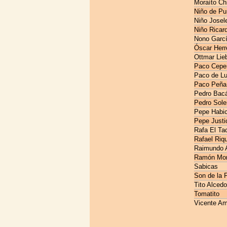
Moraíto Ch
Niño de Pu
Niño Josel
Niño Ricar
Nono Garc
Óscar Herr
Ottmar Lieb
Paco Cepe
Paco de Lu
Paco Peña
Pedro Bac
Pedro Sole
Pepe Habic
Pepe Justi
Rafa El Ta
Rafael Riq
Raimundo 
Ramón Mo
Sabicas
Son de la F
Tito Alcedo
Tomatito
Vicente Am