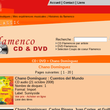
|
|
Accueil
Contact
Liens
Boutiques
Mes expériences musicales
Histoires du flamenco
|
|
Recherche :
CD Flamencos par artiste
DVD Flamencos
Selection Coups de coeur Flamenco
CD / DVD
>
Chano Domínguez
Chano Domínguez
Pages suivantes: [ 1 - 20 ]
Chano Domínguez : Cuentos del Mundo
CD audio (21 octobre 2008)
Nombre de disques: 1
Format: Import
Label: Sunnyside
Voir prix - Acheter en ligne
Liste des titres
Chano Dominguez, Carlos Pinana, Juan Cortes, et Guil