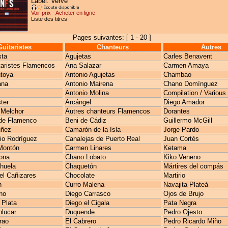
Label: Verve
Voir prix - Acheter en ligne
Liste des titres
Pages suivantes: [ 1 - 20 ]
Guitaristes
Chanteurs
Autres
sta
Agujetas
Carles Benavent
taristes Flamencos
Ana Salazar
Carmen Amaya
toya
Antonio Agujetas
Chambao
ana
Antonio Mairena
Chano Domínguez
Antonio Molina
Compilation / Various
ter
Arcángel
Diego Amador
 Melchor
Autres chanteurs Flamencos
Dorantes
de Flamenco
Beni de Cádiz
Guillermo McGill
uñez
Camarón de la Isla
Jorge Pardo
io Rodríguez
Canalejas de Puerto Real
Juan Cortés
Montón
Carmen Linares
Ketama
ona
Chano Lobato
Kiko Veneno
huela
Chaquetón
Mártires del compás
l Cañizares
Chocolate
Martirio
n
Curro Malena
Navajita Plateá
no
Diego Carrasco
Ojos de Brujo
 Plata
Diego el Cigala
Pata Negra
lucar
Duquende
Pedro Ojesto
rao
El Cabrero
Pedro Ricardo Miño