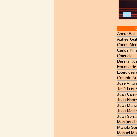
Andre Bati
Autres Gui
Carlos Mon
Carlos Piñ
Chicuelo
Dennis Kos
Enrique de
Exercices 
Gerardo N
José Anton
José Luis 
Juan Carm
Juan Habic
Juan Manue
Juan Marti
Juan Serra
Manitas de
Manolo San
Manuel Mo