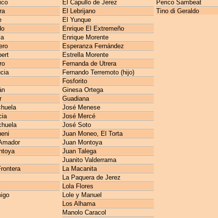
ico
El Capullo de Jerez
Perico Sambeat
ra
El Lebrijano
Tino di Geraldo
e
El Yunque
do
Enrique El Extremeño
ía
Enrique Morente
ero
Esperanza Fernández
ert
Estrella Morente
ro
Fernanda de Utrera
cia
Fernando Terremoto (hijo)
Fosforito
án
Ginesa Ortega
r
Guadiana
huela
José Menese
cia
José Mercé
chuela
José Soto
ueni
Juan Moneo, El Torta
Amador
Juan Montoya
ntoya
Juan Talega
Juanito Valderrama
rontera
La Macanita
La Paquera de Jerez
Lola Flores
igo
Lole y Manuel
Los Alhama
Manolo Caracol