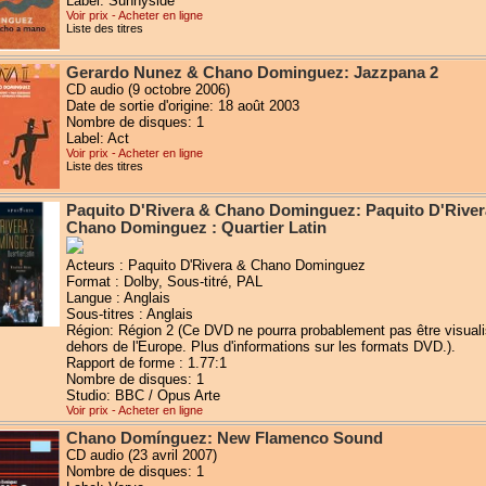
Label: Sunnyside
Voir prix - Acheter en ligne
Liste des titres
Gerardo Nunez & Chano Dominguez: Jazzpana 2
CD audio (9 octobre 2006)
Date de sortie d'origine: 18 août 2003
Nombre de disques: 1
Label: Act
Voir prix - Acheter en ligne
Liste des titres
Paquito D'Rivera & Chano Dominguez: Paquito D'River
Chano Dominguez : Quartier Latin
Acteurs : Paquito D'Rivera & Chano Dominguez
Format : Dolby, Sous-titré, PAL
Langue : Anglais
Sous-titres : Anglais
Région: Région 2 (Ce DVD ne pourra probablement pas être visual
dehors de l'Europe. Plus d'informations sur les formats DVD.).
Rapport de forme : 1.77:1
Nombre de disques: 1
Studio: BBC / Opus Arte
Voir prix - Acheter en ligne
Chano Domínguez: New Flamenco Sound
CD audio (23 avril 2007)
Nombre de disques: 1