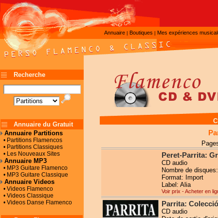
Annuaire
Boutiques
Mes expériences musica
|
|
Recherche
C
Annuaire du Gratuit
Pa
Annuaire Partitions
• Partitions Flamencos
Pages
• Partitions Classiques
• Les Nouveaux Sites
Peret-Parrita: 
Annuaire MP3
CD audio
• MP3 Guitare Flamenco
Nombre de disques:
• MP3 Guitare Classique
Format: Import
Annuaire Videos
Label: Alia
• Videos Flamenco
Voir prix - Acheter en li
• Videos Classique
• Videos Danse Flamenco
Parrita: Colecc
CD audio