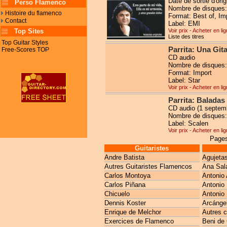
Date de sortie d'orig
Perso Flamenco
Nombre de disques:
Histoire du flamenco
Format: Best of, Im
Contact
Label: EMI
Top Sites
Voir prix - Acheter en li
Liste des titres
Top Guitar Styles
Parrita: Una Git
Free-Scores TOP
CD audio
Nombre de disques:
Format: Import
Label: Star
Voir prix - Acheter en li
Parrita: Baladas
CD audio (1 septem
Nombre de disques:
Label: Scalen
Voir prix - Acheter en li
Pages
Guitaristes
Andre Batista
Agujeta
Autres Guitaristes Flamencos
Ana Sal
Carlos Montoya
Antonio 
Carlos Piñana
Antonio
Chicuelo
Antonio 
Dennis Koster
Arcánge
Enrique de Melchor
Autres 
Exercices de Flamenco
Beni de