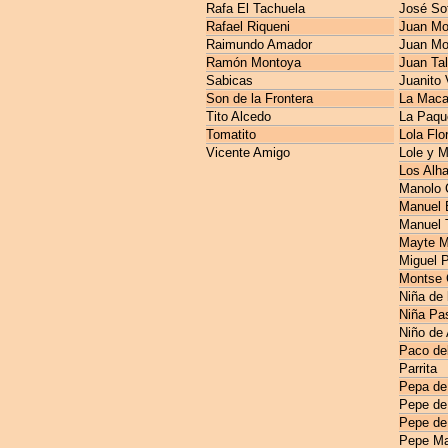
Rafa El Tachuela
José So
Rafael Riqueni
Juan Mo
Raimundo Amador
Juan Mo
Ramón Montoya
Juan Ta
Sabicas
Juanito 
Son de la Frontera
La Maca
Tito Alcedo
La Paqu
Tomatito
Lola Flo
Vicente Amigo
Lole y 
Los Alh
Manolo 
Manuel E
Manuel 
Mayte M
Miguel 
Montse 
Niña de 
Niña Pas
Niño de
Paco de
Parrita
Pepa de
Pepe de
Pepe de
Pepe Ma