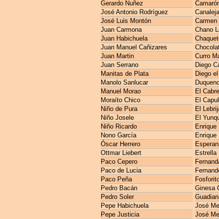
Gerardo Nuñez
Camarón 
José Antonio Rodríguez
Canaleja
José Luis Montón
Carmen 
Juan Carmona
Chano L
Juan Habichuela
Chaquet
Juan Manuel Cañizares
Chocola
Juan Martin
Curro M
Juan Serrano
Diego C
Manitas de Plata
Diego el
Manolo Sanlucar
Duquen
Manuel Morao
El Cabre
Moraíto Chico
El Capul
Niño de Pura
El Lebri
Niño Josele
El Yunq
Niño Ricardo
Enrique
Nono García
Enrique
Óscar Herrero
Esperan
Ottmar Liebert
Estrella
Paco Cepero
Fernanda
Paco de Lucia
Fernando
Paco Peña
Fosforit
Pedro Bacán
Ginesa 
Pedro Soler
Guadian
Pepe Habichuela
José M
Pepe Justicia
José Me