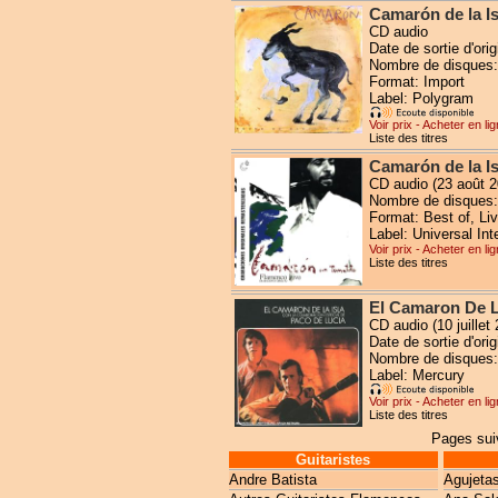
Camarón de la Is
CD audio
Date de sortie d'ori
Nombre de disques:
Format: Import
Label: Polygram
Voir prix - Acheter en li
Liste des titres
Camarón de la I
CD audio (23 août 2
Nombre de disques:
Format: Best of, Liv
Label: Universal Int
Voir prix - Acheter en li
Liste des titres
El Camaron De L
CD audio (10 juillet
Date de sortie d'or
Nombre de disques:
Label: Mercury
Voir prix - Acheter en li
Liste des titres
Pages suiv
Guitaristes
Andre Batista
Agujeta