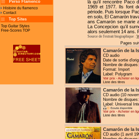
Perso Flamenco
là qu'il rencontre Paco 
1969 et 1977. Ils font
Histoire du flamenco
période. Puis lorsque Pa
Contact
en solo, El Camarón trava
Top Sites
ans Camarón se marie a
Top Guitar Styles
La Concepcion qu'il surn
Free-Scores TOP
alors seulement 14 ans.
Source de l'extrait biographique :
W
Pages suiv
Camarón de la Isl
CD audio
Date de sortie d'or
Nombre de disques:
Format: Import
Label: Polygram
Voir prix - Acheter en li
Liste des titres
Camarón de la Is
CD audio (10 novem
Nombre de disques:
Label: Universal Int
Voir prix - Acheter en li
Liste des titres
Camarón de la I
CD audio (1 avril 19
Nombre de disques: