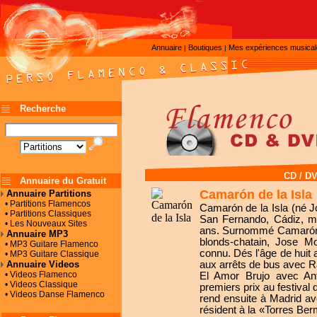
Annuaire
Boutiques
Mes expériences musica
|
|
Recherche
CD / D
Annuaire du Gratuit
Camarón de la Isla
Annuaire Partitions
• Partitions Flamencos
Camarón de la Isla (né 
• Partitions Classiques
San Fernando, Cádiz, mo
• Les Nouveaux Sites
ans. Surnommé Camarón (
Annuaire MP3
blonds-chatain, Jose M
• MP3 Guitare Flamenco
connu. Dés l'âge de huit
• MP3 Guitare Classique
Annuaire Videos
aux arrêts de bus avec Ran
• Videos Flamenco
El Amor Brujo avec An
• Videos Classique
premiers prix au festiva
• Videos Danse Flamenco
rend ensuite à Madrid av
résident à la «Torres Ber