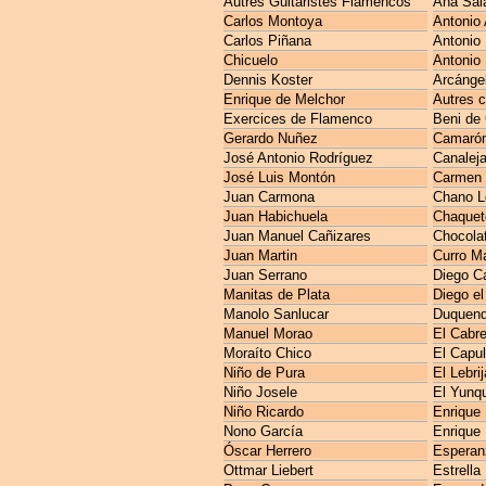
Autres Guitaristes Flamencos
Ana Sal
Carlos Montoya
Antonio 
Carlos Piñana
Antonio
Chicuelo
Antonio 
Dennis Koster
Arcánge
Enrique de Melchor
Autres 
Exercices de Flamenco
Beni de
Gerardo Nuñez
Camarón 
José Antonio Rodríguez
Canaleja
José Luis Montón
Carmen 
Juan Carmona
Chano L
Juan Habichuela
Chaquet
Juan Manuel Cañizares
Chocola
Juan Martin
Curro M
Juan Serrano
Diego C
Manitas de Plata
Diego el
Manolo Sanlucar
Duquen
Manuel Morao
El Cabre
Moraíto Chico
El Capul
Niño de Pura
El Lebri
Niño Josele
El Yunq
Niño Ricardo
Enrique
Nono García
Enrique
Óscar Herrero
Esperan
Ottmar Liebert
Estrella