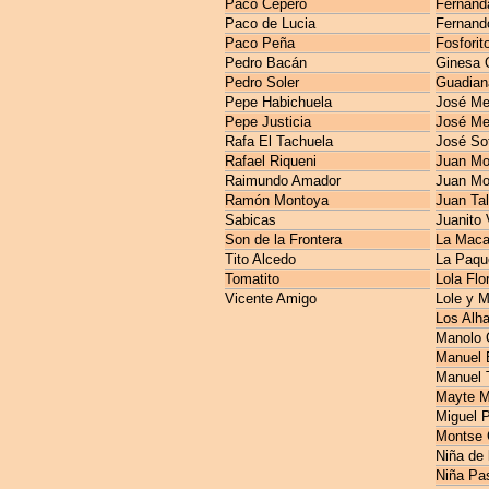
Paco Cepero
Fernanda
Paco de Lucia
Fernando
Paco Peña
Fosforit
Pedro Bacán
Ginesa 
Pedro Soler
Guadian
Pepe Habichuela
José M
Pepe Justicia
José Me
Rafa El Tachuela
José So
Rafael Riqueni
Juan Mo
Raimundo Amador
Juan Mo
Ramón Montoya
Juan Ta
Sabicas
Juanito 
Son de la Frontera
La Maca
Tito Alcedo
La Paqu
Tomatito
Lola Flo
Vicente Amigo
Lole y 
Los Alh
Manolo 
Manuel E
Manuel 
Mayte M
Miguel 
Montse 
Niña de 
Niña Pas