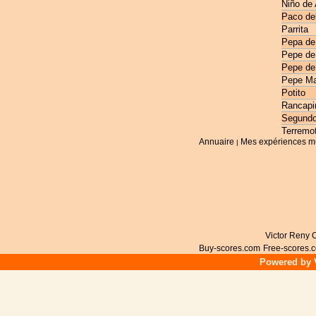
Niño de
Paco de
Parrita
Pepa de
Pepe de
Pepe de
Pepe Ma
Potito
Rancapi
Segundo
Terremo
Annuaire
Mes expériences m
|
Victor Reny C
Buy-scores.com
Free-scores.
Powered by V