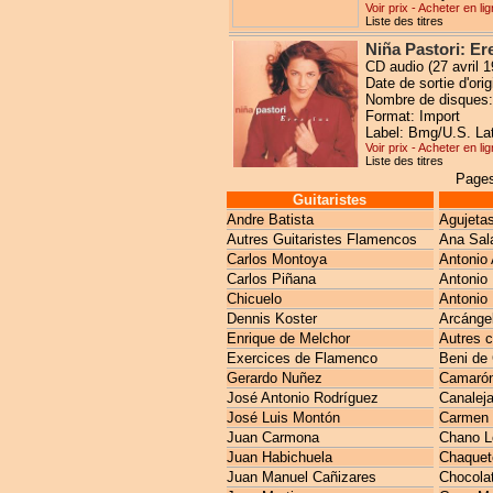
Voir prix - Acheter en li
Liste des titres
Niña Pastori: Er
CD audio (27 avril 1
Date de sortie d'ori
Nombre de disques:
Format: Import
Label: Bmg/U.S. Lat
Voir prix - Acheter en li
Liste des titres
Pages
Guitaristes
Andre Batista
Agujeta
Autres Guitaristes Flamencos
Ana Sal
Carlos Montoya
Antonio 
Carlos Piñana
Antonio
Chicuelo
Antonio 
Dennis Koster
Arcánge
Enrique de Melchor
Autres 
Exercices de Flamenco
Beni de
Gerardo Nuñez
Camarón 
José Antonio Rodríguez
Canaleja
José Luis Montón
Carmen 
Juan Carmona
Chano L
Juan Habichuela
Chaquet
Juan Manuel Cañizares
Chocola