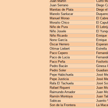
Juan Martin
Curro M
Juan Serrano
Diego C
Manitas de Plata
Diego el
Manolo Sanlucar
Duquen
Manuel Morao
El Cabre
Moraíto Chico
El Capul
Niño de Pura
El Lebri
Niño Josele
El Yunq
Niño Ricardo
Enrique
Nono García
Enrique
Óscar Herrero
Esperan
Ottmar Liebert
Estrella
Paco Cepero
Fernanda
Paco de Lucia
Fernando
Paco Peña
Fosforit
Pedro Bacán
Ginesa 
Pedro Soler
Guadian
Pepe Habichuela
José M
Pepe Justicia
José Me
Rafa El Tachuela
José So
Rafael Riqueni
Juan Mo
Raimundo Amador
Juan Mo
Ramón Montoya
Juan Ta
Sabicas
Juanito 
Son de la Frontera
La Maca