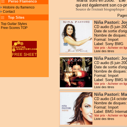
'María' sorti en 2006. * Ell
Perso Flamenco
qui est également son co-pr
Histoire du flamenco
Source de l'extrait biographique 
Contact
Pages
Top Sites
Niña Pastori: Jo
Top Guitar Styles
CD audio (5 juin 200
Free-Scores TOP
Date de sortie d'orig
Nombre de disques:
Format: Import
Label: Sony BMG
Voir prix - Acheter en li
Liste des titres
Niña Pastori: Jo
CD audio (6 juin 200
Date de sortie d'ori
Nombre de disques:
Format: Import
Label: Sony BMG M
Voir prix - Acheter en li
Liste des titres
Niña Pastori: Ma
CD audio (14 octobr
Nombre de disques:
Format: Import
Label: BMG Internat
Voir prix - Acheter en li
Liste des titres