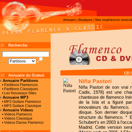
Annuaire
Boutiques
Mes expériences musica
|
|
Recherche
CD 
Annuaire du Gratuit
Niña Pastori
Annuaire Partitions
• Partitions Flamencos
Niña Pastori de son vrai
• Partitions Classiques
Cadix, 1978) est une chan
• Les Nouveaux Sites
chanteuse de flamenco Inés 
Annuaire MP3
• MP3 Guitare Flamenco
de la Isla et a figuré pa
• MP3 Guitare Classique
innovateurs du flamenco. 
Annuaire Videos
disque. Son dernier disqu
• Videos Flamenco
structure du flamenco. * 
• Videos Classique
Schubert's en 2003 à l'occas
• Videos Danse Flamenco
Madrid. Cette version sera 