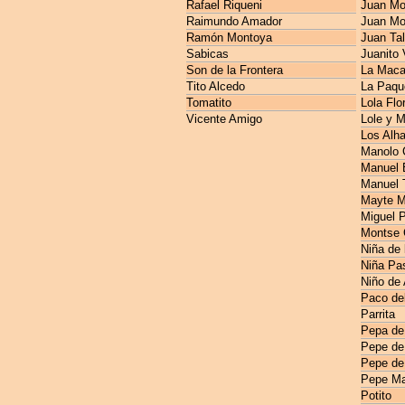
Rafael Riqueni
Juan Mo
Raimundo Amador
Juan Mo
Ramón Montoya
Juan Ta
Sabicas
Juanito 
Son de la Frontera
La Maca
Tito Alcedo
La Paqu
Tomatito
Lola Flo
Vicente Amigo
Lole y 
Los Alh
Manolo 
Manuel E
Manuel 
Mayte M
Miguel 
Montse 
Niña de 
Niña Pas
Niño de
Paco de
Parrita
Pepa de
Pepe de
Pepe de
Pepe Ma
Potito