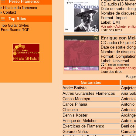
Perso Flamenco
CD audio (13 février
Histoire du flamenco
Date de sortie d'orig
Contact
Nombre de disques:
Format: Import
Top Sites
Label: EMI
Top Guitar Styles
Voir prix - Acheter en li
Free-Scores TOP
Liste des titres
Enrique con Mel
CD audio (10 juillet
Date de sortie d'ori
Nombre de disques:
Format: Compilatio
Label: Universal
Voir prix - Acheter en li
Liste des titres
Pages
Guitaristes
Andre Batista
Agujeta
Autres Guitaristes Flamencos
Ana Sal
Carlos Montoya
Antonio 
Carlos Piñana
Antonio
Chicuelo
Antonio 
Dennis Koster
Arcánge
Enrique de Melchor
Autres 
Exercices de Flamenco
Beni de
Gerardo Nuñez
Camarón 