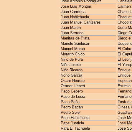
José Antonio Rodríguez
Canaleja
José Luis Montón
Carmen 
Juan Carmona
Chano L
Juan Habichuela
Chaquet
Juan Manuel Cañizares
Chocola
Juan Martin
Curro M
Juan Serrano
Diego C
Manitas de Plata
Diego el
Manolo Sanlucar
Duquen
Manuel Morao
El Cabre
Moraíto Chico
El Capul
Niño de Pura
El Lebri
Niño Josele
El Yunq
Niño Ricardo
Enrique
Nono García
Enrique
Óscar Herrero
Esperan
Ottmar Liebert
Estrella
Paco Cepero
Fernanda
Paco de Lucia
Fernando
Paco Peña
Fosforit
Pedro Bacán
Ginesa 
Pedro Soler
Guadian
Pepe Habichuela
José M
Pepe Justicia
José Me
Rafa El Tachuela
José So