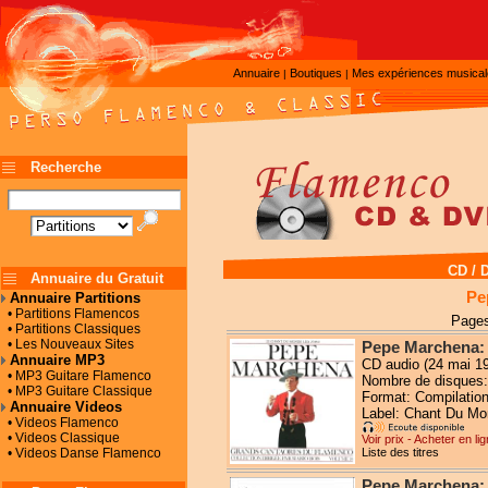
Annuaire
Boutiques
Mes expériences musica
|
|
Recherche
CD / 
Annuaire du Gratuit
Pe
Annuaire Partitions
• Partitions Flamencos
Pages
• Partitions Classiques
• Les Nouveaux Sites
Pepe Marchena: 
Annuaire MP3
CD audio (24 mai 1
• MP3 Guitare Flamenco
Nombre de disques:
• MP3 Guitare Classique
Format: Compilatio
Annuaire Videos
Label: Chant Du M
• Videos Flamenco
• Videos Classique
Voir prix - Acheter en li
• Videos Danse Flamenco
Liste des titres
Pepe Marchena: