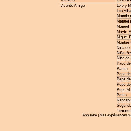
Tomatito
Lola Flo
Vicente Amigo
Lole y 
Los Alh
Manolo 
Manuel E
Manuel 
Mayte M
Miguel 
Montse 
Niña de 
Niña Pas
Niño de
Paco de
Parrita
Pepa de
Pepe de
Pepe de
Pepe Ma
Potito
Rancapi
Segundo
Terremo
Annuaire
Mes expériences m
|