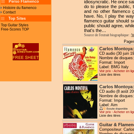
Perso Flamenco
idiosyncratic. He once sai
do to please the public, t
Histoire du flamenco
and no other flamenco gu
Contact
have. No, I play the way
Top Sites
flamenco guitar should 
Top Guitar Styles
public should agree, while
Free-Scores TOP
that's the…
Source de l'extrait biographique :
W
Pages
Carlos Montoya:
CD audio (30 juin 1
Nombre de disques:
Format: Import
Label: BMG Italy
Voir prix - Acheter en li
Liste des titres
Carlos Montoya:
CD audio (8 août 20
Nombre de disques:
Format: Import
Label: Aim
Voir prix - Acheter en li
Liste des titres
Guitar & Flamen
Compositeur: Carlos
Nombre de disques: