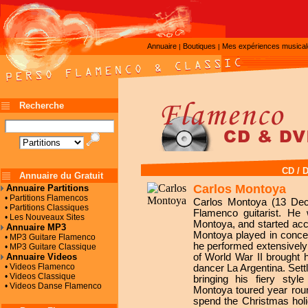
Annuaire
Boutiques
Mes expériences musica
|
|
Recherche
CD / 
Annuaire du Gratuit
Carlos Montoya
Annuaire Partitions
• Partitions Flamencos
Carlos Montoya (13 De
• Partitions Classiques
Flamenco guitarist. He
• Les Nouveaux Sites
Montoya, and started acc
Annuaire MP3
Montoya played in concer
• MP3 Guitare Flamenco
he performed extensively
• MP3 Guitare Classique
Annuaire Videos
of World War II brought 
• Videos Flamenco
dancer La Argentina. Sett
• Videos Classique
bringing his fiery style
• Videos Danse Flamenco
Montoya toured year roun
spend the Christmas holi