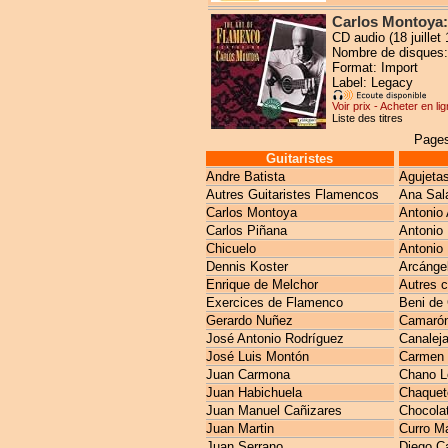
Carlos Montoya:
CD audio (18 juillet
Nombre de disques:
Format: Import
Label: Legacy
Voir prix - Acheter en li
Liste des titres
Pages
Guitaristes
Andre Batista
Agujeta
Autres Guitaristes Flamencos
Ana Sal
Carlos Montoya
Antonio 
Carlos Piñana
Antonio
Chicuelo
Antonio 
Dennis Koster
Arcánge
Enrique de Melchor
Autres 
Exercices de Flamenco
Beni de
Gerardo Nuñez
Camarón 
José Antonio Rodríguez
Canaleja
José Luis Montón
Carmen 
Juan Carmona
Chano L
Juan Habichuela
Chaquet
Juan Manuel Cañizares
Chocola
Juan Martin
Curro M
Juan Serrano
Diego C