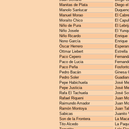
Manitas de Plata
Diego el
Manolo Sanlucar
Duquen
Manuel Morao
El Cabre
Moraíto Chico
El Capul
Niño de Pura
El Lebri
Niño Josele
El Yunq
Niño Ricardo
Enrique
Nono García
Enrique
Óscar Herrero
Esperan
Ottmar Liebert
Estrella
Paco Cepero
Fernanda
Paco de Lucia
Fernando
Paco Peña
Fosforit
Pedro Bacán
Ginesa 
Pedro Soler
Guadian
Pepe Habichuela
José M
Pepe Justicia
José Me
Rafa El Tachuela
José So
Rafael Riqueni
Juan Mo
Raimundo Amador
Juan Mo
Ramón Montoya
Juan Ta
Sabicas
Juanito 
Son de la Frontera
La Maca
Tito Alcedo
La Paqu