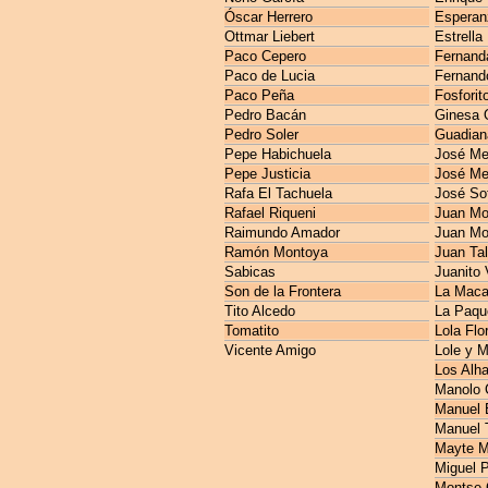
Óscar Herrero
Esperan
Ottmar Liebert
Estrella
Paco Cepero
Fernanda
Paco de Lucia
Fernando
Paco Peña
Fosforit
Pedro Bacán
Ginesa 
Pedro Soler
Guadian
Pepe Habichuela
José M
Pepe Justicia
José Me
Rafa El Tachuela
José So
Rafael Riqueni
Juan Mo
Raimundo Amador
Juan Mo
Ramón Montoya
Juan Ta
Sabicas
Juanito 
Son de la Frontera
La Maca
Tito Alcedo
La Paqu
Tomatito
Lola Flo
Vicente Amigo
Lole y 
Los Alh
Manolo 
Manuel E
Manuel 
Mayte M
Miguel 
Montse 