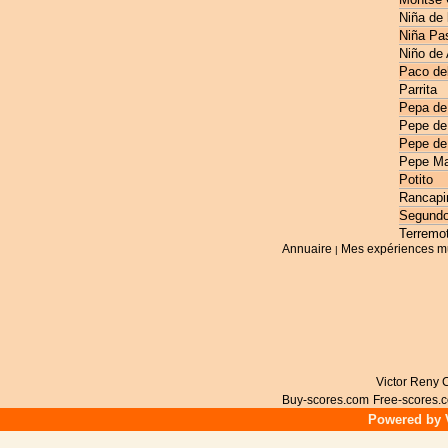
Niña de 
Niña Pas
Niño de
Paco de
Parrita
Pepa de
Pepe de
Pepe de
Pepe Ma
Potito
Rancapi
Segundo
Terremo
Annuaire
Mes expériences m
|
Victor Reny C
Buy-scores.com
Free-scores.
Powered by V