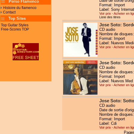
Date de sortie d'ori
Perso Flamenco
Format: Import
Histoire du flamenco
Label: Sony Internat
Contact
Voir prix - Acheter en li
Liste des titres
Top Sites
Jose Soto: Sorde
Top Guitar Styles
Free-Scores TOP
CD audio
Nombre de disques:
Format: Import
Label: Nuevos Medi
Voir prix - Acheter en li
Jose Soto: Sorde
CD audio
Nombre de disques:
Format: Import
Label: Nuevos Med
Voir prix - Acheter en li
Jose Soto: Sott
CD audio
Date de sortie d'ori
Nombre de disques:
Format: Import
Label: Cdi
Voir prix - Acheter en li
Pages