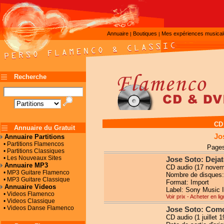
Annuaire
Boutiques
Mes expériences musica
|
|
Recherche
CD
Annuaire du Gratuit
Jo
Annuaire Partitions
• Partitions Flamencos
Pages
• Partitions Classiques
• Les Nouveaux Sites
Jose Soto: Deja
Annuaire MP3
CD audio (17 novem
• MP3 Guitare Flamenco
Nombre de disques:
• MP3 Guitare Classique
Format: Import
Annuaire Videos
Label: Sony Music In
• Videos Flamenco
Voir prix - Acheter en li
• Videos Classique
• Videos Danse Flamenco
Jose Soto: Com
CD audio (1 juillet 1