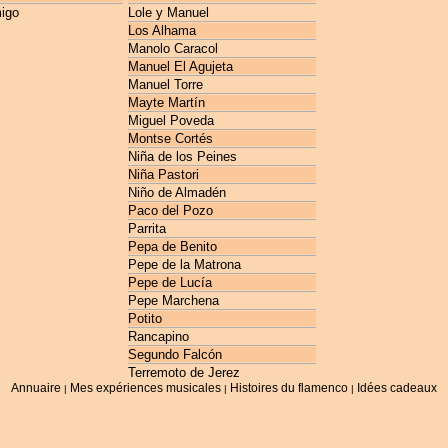
igo
Lole y Manuel
Los Alhama
Manolo Caracol
Manuel El Agujeta
Manuel Torre
Mayte Martín
Miguel Poveda
Montse Cortés
Niña de los Peines
Niña Pastori
Niño de Almadén
Paco del Pozo
Parrita
Pepa de Benito
Pepe de la Matrona
Pepe de Lucía
Pepe Marchena
Potito
Rancapino
Segundo Falcón
Terremoto de Jerez
Annuaire
Mes expériences musicales
Histoires du flamenco
Idées cadeaux
|
|
|