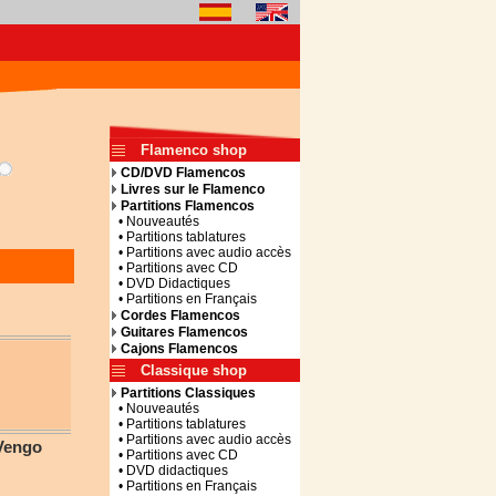
Flamenco shop
CD/DVD Flamencos
Livres sur le Flamenco
Partitions Flamencos
• Nouveautés
• Partitions tablatures
• Partitions avec audio accès
• Partitions avec CD
• DVD Didactiques
• Partitions en Français
Cordes Flamencos
Guitares Flamencos
Cajons Flamencos
Classique shop
Partitions Classiques
• Nouveautés
• Partitions tablatures
• Partitions avec audio accès
Vengo
• Partitions avec CD
• DVD didactiques
• Partitions en Français