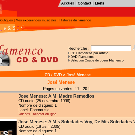
|
|
Accueil
Contact
Liens
Boutiques
Mes expériences musicales
Histoires du flamenco
|
|
Recherche :
CD Flamencos par artiste
DVD Flamencos
Selection Coups de coeur Flamenco
CD / DVD
>
José Menese
José Menese
Pages suivantes: [ 1 - 20 ]
Jose Menese: A Mi Madre Remedios
CD audio (25 novembre 1998)
Nombre de disques: 1
Label: Fonomusic
Voir prix - Acheter en ligne
Jose Menese: A Mis Soledades Voy, De Mis Soledades 
CD audio (18 avril 2005)
Nombre de disques: 1