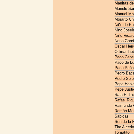
Manitas de
Manolo San
Manuel Mo
Moraíto Ch
Niño de Pu
Niño Josel
Niño Ricar
Nono Garc
Óscar Herr
Ottmar Lieb
Paco Cepe
Paco de Lu
Paco Peña
Pedro Bac
Pedro Sole
Pepe Habic
Pepe Justi
Rafa El Ta
Rafael Riq
Raimundo 
Ramón Mo
Sabicas
Son de la F
Tito Alcedo
Tomatito