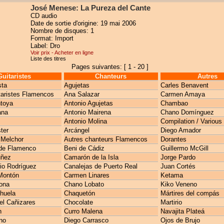
José Menese: La Pureza del Cante
CD audio
Date de sortie d'origine: 19 mai 2006
Nombre de disques: 1
Format: Import
Label: Dro
Voir prix - Acheter en ligne
Liste des titres
Pages suivantes: [ 1 - 20 ]
Guitaristes
Chanteurs
Autres
sta
Agujetas
Carles Benavent
taristes Flamencos
Ana Salazar
Carmen Amaya
toya
Antonio Agujetas
Chambao
ana
Antonio Mairena
Chano Domínguez
Antonio Molina
Compilation / Various
ter
Arcángel
Diego Amador
 Melchor
Autres chanteurs Flamencos
Dorantes
de Flamenco
Beni de Cádiz
Guillermo McGill
uñez
Camarón de la Isla
Jorge Pardo
io Rodríguez
Canalejas de Puerto Real
Juan Cortés
Montón
Carmen Linares
Ketama
ona
Chano Lobato
Kiko Veneno
huela
Chaquetón
Mártires del compás
l Cañizares
Chocolate
Martirio
n
Curro Malena
Navajita Plateá
no
Diego Carrasco
Ojos de Brujo