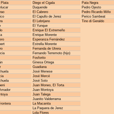
 Plata
Diego el Cigala
Pata Negra
lucar
Duquende
Pedro Ojesto
rao
El Cabrero
Pedro Ricardo Miño
ico
El Capullo de Jerez
Perico Sambeat
ra
El Lebrijano
Tino di Geraldo
e
El Yunque
do
Enrique El Extremeño
ía
Enrique Morente
ero
Esperanza Fernández
ert
Estrella Morente
ro
Fernanda de Utrera
cia
Fernando Terremoto (hijo)
Fosforito
án
Ginesa Ortega
r
Guadiana
huela
José Menese
cia
José Mercé
chuela
José Soto
ueni
Juan Moneo, El Torta
Amador
Juan Montoya
ntoya
Juan Talega
Juanito Valderrama
rontera
La Macanita
La Paquera de Jerez
Lola Flores