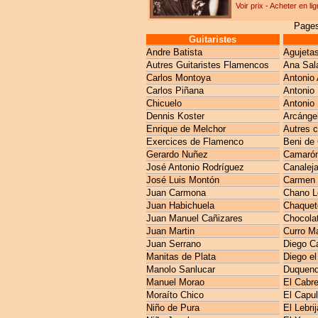
Voir prix - Acheter en li
Pages
Guitaristes
Andre Batista
Agujeta
Autres Guitaristes Flamencos
Ana Sal
Carlos Montoya
Antonio 
Carlos Piñana
Antonio
Chicuelo
Antonio 
Dennis Koster
Arcánge
Enrique de Melchor
Autres 
Exercices de Flamenco
Beni de
Gerardo Nuñez
Camarón 
José Antonio Rodríguez
Canaleja
José Luis Montón
Carmen 
Juan Carmona
Chano L
Juan Habichuela
Chaquet
Juan Manuel Cañizares
Chocola
Juan Martin
Curro M
Juan Serrano
Diego C
Manitas de Plata
Diego el
Manolo Sanlucar
Duquen
Manuel Morao
El Cabre
Moraíto Chico
El Capul
Niño de Pura
El Lebri