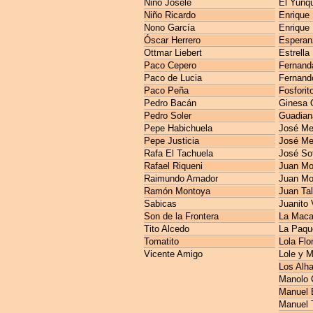
Niño Josele
El Yunq
Niño Ricardo
Enrique
Nono García
Enrique
Óscar Herrero
Esperan
Ottmar Liebert
Estrella
Paco Cepero
Fernanda
Paco de Lucia
Fernando
Paco Peña
Fosforit
Pedro Bacán
Ginesa 
Pedro Soler
Guadian
Pepe Habichuela
José M
Pepe Justicia
José Me
Rafa El Tachuela
José So
Rafael Riqueni
Juan Mo
Raimundo Amador
Juan Mo
Ramón Montoya
Juan Ta
Sabicas
Juanito 
Son de la Frontera
La Maca
Tito Alcedo
La Paqu
Tomatito
Lola Flo
Vicente Amigo
Lole y 
Los Alh
Manolo 
Manuel E
Manuel 