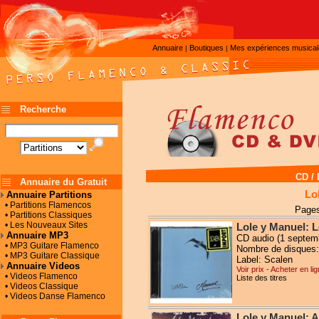
Annuaire
Boutiques
Mes expériences musica
|
|
Recherche
CD /
Annuaire du Gratuit
Lo
Annuaire Partitions
• Partitions Flamencos
Pages
• Partitions Classiques
• Les Nouveaux Sites
Lole y Manuel: 
Annuaire MP3
CD audio (1 septem
• MP3 Guitare Flamenco
Nombre de disques:
• MP3 Guitare Classique
Label: Scalen
Annuaire Videos
Voir prix - Acheter en li
• Videos Flamenco
Liste des titres
• Videos Classique
• Videos Danse Flamenco
Lole y Manuel: A