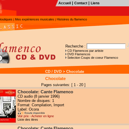
|
|
Accueil
Contact
Liens
Boutiques
Mes expériences musicales
Histoires du flamenco
|
|
Recherche :
CD Flamencos par artiste
DVD Flamencos
Selection Coups de coeur Flamenco
CD / DVD
>
Chocolate
Chocolate
Pages suivantes: [ 1 - 20 ]
Chocolate: Cante Flamenco
CD audio (8 janvier 1996)
Nombre de disques: 1
Format: Compilation, Import
Label: Ocora
Voir prix - Acheter en ligne
Liste des titres
Chocolate: Cante Flamenco