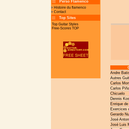
Perso Flamenco
Histoire du flamenco
Contact
Top Sites
Top Guitar Styles
Free-Scores TOP
Andre Bati
Autres Gui
Carlos Mon
Carlos Piñ
Chicuelo
Dennis Kos
Enrique de
Exercices 
Gerardo N
José Anton
José Luis 