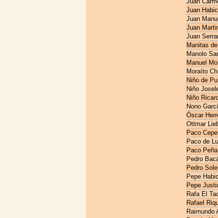
Juan Carm
Juan Habic
Juan Manue
Juan Marti
Juan Serra
Manitas de
Manolo San
Manuel Mo
Moraíto Ch
Niño de Pu
Niño Josel
Niño Ricar
Nono Garc
Óscar Herr
Ottmar Lieb
Paco Cepe
Paco de Lu
Paco Peña
Pedro Bac
Pedro Sole
Pepe Habic
Pepe Justi
Rafa El Ta
Rafael Riq
Raimundo 