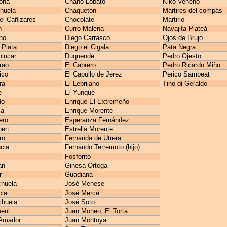
ona
Chano Lobato
Kiko Veneno
huela
Chaquetón
Mártires del compás
l Cañizares
Chocolate
Martirio
n
Curro Malena
Navajita Plateá
no
Diego Carrasco
Ojos de Brujo
 Plata
Diego el Cigala
Pata Negra
lucar
Duquende
Pedro Ojesto
rao
El Cabrero
Pedro Ricardo Miño
ico
El Capullo de Jerez
Perico Sambeat
ra
El Lebrijano
Tino di Geraldo
e
El Yunque
do
Enrique El Extremeño
ía
Enrique Morente
ero
Esperanza Fernández
ert
Estrella Morente
ro
Fernanda de Utrera
cia
Fernando Terremoto (hijo)
Fosforito
án
Ginesa Ortega
r
Guadiana
huela
José Menese
cia
José Mercé
chuela
José Soto
ueni
Juan Moneo, El Torta
Amador
Juan Montoya