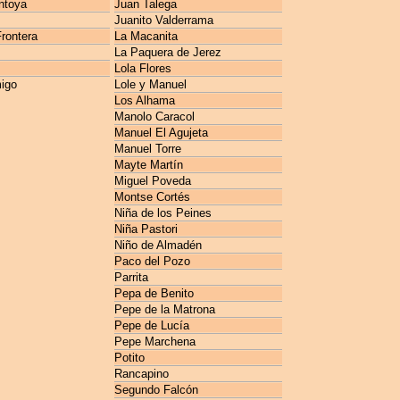
ntoya
Juan Talega
Juanito Valderrama
rontera
La Macanita
La Paquera de Jerez
Lola Flores
igo
Lole y Manuel
Los Alhama
Manolo Caracol
Manuel El Agujeta
Manuel Torre
Mayte Martín
Miguel Poveda
Montse Cortés
Niña de los Peines
Niña Pastori
Niño de Almadén
Paco del Pozo
Parrita
Pepa de Benito
Pepe de la Matrona
Pepe de Lucía
Pepe Marchena
Potito
Rancapino
Segundo Falcón