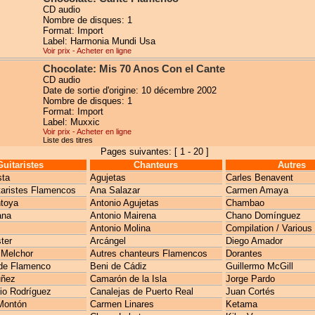
CD audio
Nombre de disques: 1
Format: Import
Label: Harmonia Mundi Usa
Voir prix - Acheter en ligne
Chocolate: Mis 70 Anos Con el Cante
CD audio
Date de sortie d'origine: 10 décembre 2002
Nombre de disques: 1
Format: Import
Label: Muxxic
Voir prix - Acheter en ligne
Liste des titres
Pages suivantes: [ 1 - 20 ]
Guitaristes
Chanteurs
Autres
sta
Agujetas
Carles Benavent
taristes Flamencos
Ana Salazar
Carmen Amaya
toya
Antonio Agujetas
Chambao
ana
Antonio Mairena
Chano Domínguez
Antonio Molina
Compilation / Various
ter
Arcángel
Diego Amador
 Melchor
Autres chanteurs Flamencos
Dorantes
de Flamenco
Beni de Cádiz
Guillermo McGill
uñez
Camarón de la Isla
Jorge Pardo
io Rodríguez
Canalejas de Puerto Real
Juan Cortés
Montón
Carmen Linares
Ketama