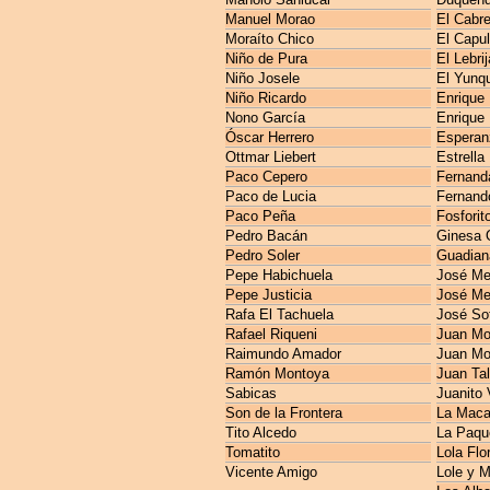
Manuel Morao
El Cabre
Moraíto Chico
El Capul
Niño de Pura
El Lebri
Niño Josele
El Yunq
Niño Ricardo
Enrique
Nono García
Enrique
Óscar Herrero
Esperan
Ottmar Liebert
Estrella
Paco Cepero
Fernanda
Paco de Lucia
Fernando
Paco Peña
Fosforit
Pedro Bacán
Ginesa 
Pedro Soler
Guadian
Pepe Habichuela
José M
Pepe Justicia
José Me
Rafa El Tachuela
José So
Rafael Riqueni
Juan Mo
Raimundo Amador
Juan Mo
Ramón Montoya
Juan Ta
Sabicas
Juanito 
Son de la Frontera
La Maca
Tito Alcedo
La Paqu
Tomatito
Lola Flo
Vicente Amigo
Lole y 