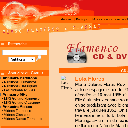
Annuaire
Boutiques
Mes expériences musica
|
|
Recherche
CD 
Annuaire du Gratuit
Lola Flores
Annuaire Partitions
• Partitions Flamencos
María Dolores Flores Ruiz, 
• Partitions Classiques
actrice espagnole née le 21
• Les Nouveaux Sites
Annuaire MP3
décédée le 16 mai 1995 d'u
• MP3 Guitare Flamenco
Elle était mieux connue sou
• MP3 Guitare Classique
en se produisant avec le ch
Annuaire Videos
travaillé jusqu'en 1951. On s
• Videos Flamenco
• Videos Classique
tempéramment fort. Lola
• Videos Danse Flamenco
Martingala» un film du réal
de flamenco Niño de Marchena