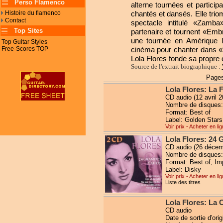
Perso Flamenco
alterne tournées et partici
Histoire du flamenco
chantés et dansés. Elle tri
Contact
spectacle intitulé «Zamb
Top Sites
partenaire et tournent «Emb
une tournée en Amérique la
Top Guitar Styles
Free-Scores TOP
cinéma pour chanter dans «T
Lola Flores fonde sa propr
Source de l'extrait biographique :
Pages
Lola Flores: La 
CD audio (12 avril 2
Nombre de disques:
Format: Best of
Label: Golden Stars
Voir prix - Acheter en li
Lola Flores: 24 
CD audio (26 décem
Nombre de disques:
Format: Best of, Im
Label: Disky
Voir prix - Acheter en li
Liste des titres
Lola Flores: La 
CD audio
Date de sortie d'orig