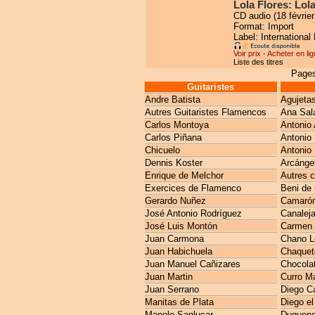
Lola Flores: Lol
CD audio (18 février
Format: Import
Label: International
Voir prix - Acheter en li
Liste des titres
Pages
Guitaristes
Andre Batista
Agujeta
Autres Guitaristes Flamencos
Ana Sal
Carlos Montoya
Antonio 
Carlos Piñana
Antonio
Chicuelo
Antonio 
Dennis Koster
Arcánge
Enrique de Melchor
Autres 
Exercices de Flamenco
Beni de
Gerardo Nuñez
Camarón 
José Antonio Rodríguez
Canaleja
José Luis Montón
Carmen 
Juan Carmona
Chano L
Juan Habichuela
Chaquet
Juan Manuel Cañizares
Chocola
Juan Martin
Curro M
Juan Serrano
Diego C
Manitas de Plata
Diego el
Manolo Sanlucar
Duquen