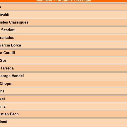
Annuaire
Partitions Classique
>
s
ivaldi
istes Classiques
Scarlatti
Granados
Garcia Lorca
o Carulli
 Sor
 Tarrega
George Handel
 Chopin
anz
zet
eniz
stian Bach
land