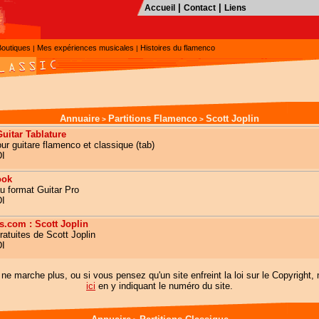
|
|
Accueil
Contact
Liens
Boutiques
Mes expériences musicales
Histoires du flamenco
|
|
Annuaire
Partitions Flamenco
Scott Joplin
>
>
Guitar Tablature
ur guitare flamenco et classique (tab)
DI
ok
au format Guitar Pro
DI
s.com : Scott Joplin
gratuites de Scott Joplin
DI
s ne marche plus, ou si vous pensez qu'un site enfreint la loi sur le Copyright
ici
en y indiquant le numéro du site.