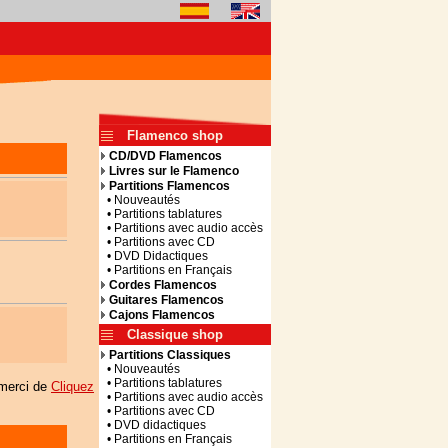
Flamenco shop
CD/DVD Flamencos
Livres sur le Flamenco
Partitions Flamencos
• Nouveautés
• Partitions tablatures
• Partitions avec audio accès
• Partitions avec CD
• DVD Didactiques
• Partitions en Français
Cordes Flamencos
Guitares Flamencos
Cajons Flamencos
Classique shop
Partitions Classiques
• Nouveautés
• Partitions tablatures
, merci de
Cliquez
• Partitions avec audio accès
• Partitions avec CD
• DVD didactiques
• Partitions en Français