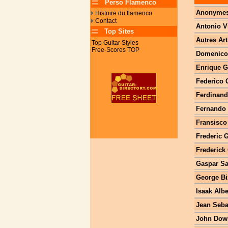
Perso Flamenco
Anonyme
Histoire du flamenco
Contact
Antonio V
Top Sites
Autres Art
Top Guitar Styles
Free-Scores TOP
Domenico 
Enrique 
Federico 
Ferdinand
Fernando
Fransisco
Frederic 
Frederick
Gaspar S
George Bi
Isaak Alb
Jean Seba
John Dow