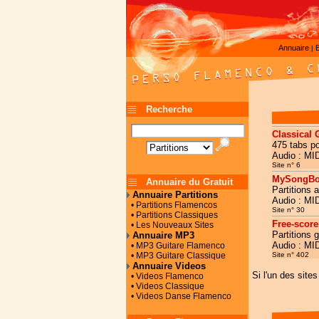
Annuaire
|
Recherche
Classical 
475 tabs po
Audio : MI
Site n° 6
MySongBo
Annuaire du Gratuit
Partitions 
Annuaire Partitions
Audio : MI
• Partitions Flamencos
Site n° 30
• Partitions Classiques
Free-score
• Les Nouveaux Sites
Partitions 
Annuaire MP3
Audio : MI
• MP3 Guitare Flamenco
• MP3 Guitare Classique
Site n° 402
Annuaire Videos
Si l'un des site
• Videos Flamenco
• Videos Classique
• Videos Danse Flamenco