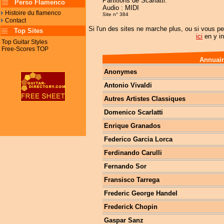
Partitions de Scarlatti.
Perso Flamenco
Audio : MIDI
Histoire du flamenco
Site n° 384
Contact
Si l'un des sites ne marche plus, ou si vous pe
Top Sites
ici
en y in
Top Guitar Styles
Free-Scores TOP
Annuair
Anonymes
Antonio Vivaldi
Autres Artistes Classiques
Domenico Scarlatti
Enrique Granados
Federico Garcia Lorca
Ferdinando Carulli
Fernando Sor
Fransisco Tarrega
Frederic George Handel
Frederick Chopin
Gaspar Sanz