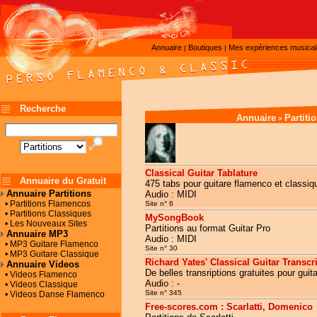
Annuaire
Boutiques
Mes expériences musica
|
|
Recherche
Annuaire
Partiti
>
Classical Guitar Tablature
Annuaire du Gratuit
475 tabs pour guitare flamenco et classiqu
Annuaire Partitions
Audio : MIDI
• Partitions Flamencos
Site n° 6
• Partitions Classiques
MySongBook
• Les Nouveaux Sites
Partitions au format Guitar Pro
Annuaire MP3
Audio : MIDI
• MP3 Guitare Flamenco
Site n° 30
• MP3 Guitare Classique
Richard Yates' Classical Guitar Transcr
Annuaire Videos
De belles transriptions gratuites pour gui
• Videos Flamenco
Audio : -
• Videos Classique
Site n° 345
• Videos Danse Flamenco
Free-scores.com : Scarlatti, Domenico