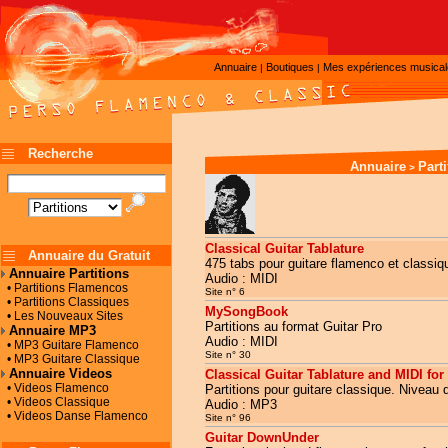
Annuaire
Boutiques
Mes expériences musica
|
|
Recherche
Annuaire
Part
>
Classical Guitar Tablature
Annuaire du Gratuit
475 tabs pour guitare flamenco et classiqu
Annuaire Partitions
Audio : MIDI
• Partitions Flamencos
Site n° 6
• Partitions Classiques
MySongBook
• Les Nouveaux Sites
Partitions au format Guitar Pro
Annuaire MP3
Audio : MIDI
• MP3 Guitare Flamenco
Site n° 30
• MP3 Guitare Classique
Annuaire Videos
Classical Guitar Tablature and MIDI fo
• Videos Flamenco
Partitions pour guitare classique. Niveau d
• Videos Classique
Audio : MP3
• Videos Danse Flamenco
Site n° 96
Guitar DownUnder