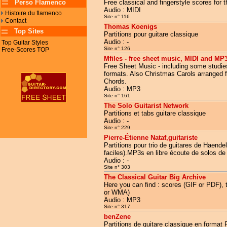
Perso Flamenco
Free classical and fingerstyle scores for th
Audio : MIDI
Histoire du flamenco
Site n° 116
Contact
Thomas Koenigs
Top Sites
Partitions pour guitare classique
Audio : -
Top Guitar Styles
Site n° 126
Free-Scores TOP
Mfiles - free sheet music, MIDI and MP3
Free Sheet Music - including some studi
formats. Also Christmas Carols arranged f
Chords.
Audio : MP3
Site n° 161
The Solo Guitarist Network
Partitions et tabs guitare classique
Audio : -
Site n° 229
Pierre-Étienne Nataf,guitariste
Partitions pour trio de guitares de Haend
faciles).MP3s en libre écoute de solos de 
Audio : -
Site n° 303
The Classical Guitar Big Archive
Here you can find : scores (GIF or PDF), 
or WMA)
Audio : MP3
Site n° 317
benZene
Partitions de guitare classique en format 