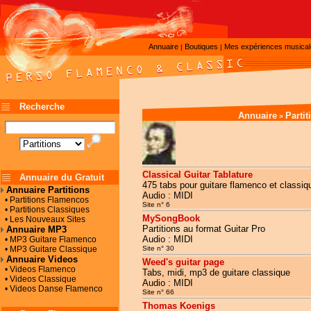
Annuaire
Boutiques
Mes expériences musica
|
|
Recherche
Annuaire
Parti
>
Classical Guitar Tablature
Annuaire du Gratuit
475 tabs pour guitare flamenco et classiqu
Annuaire Partitions
Audio : MIDI
• Partitions Flamencos
Site n° 6
• Partitions Classiques
MySongBook
• Les Nouveaux Sites
Partitions au format Guitar Pro
Annuaire MP3
Audio : MIDI
• MP3 Guitare Flamenco
• MP3 Guitare Classique
Site n° 30
Annuaire Videos
Weed's guitar page
• Videos Flamenco
Tabs, midi, mp3 de guitare classique
• Videos Classique
Audio : MIDI
• Videos Danse Flamenco
Site n° 66
Thomas Koenigs