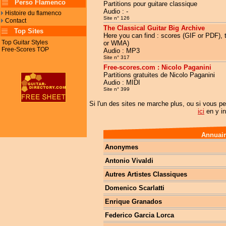
Perso Flamenco
Partitions pour guitare classique
Audio : -
Histoire du flamenco
Site n° 126
Contact
The Classical Guitar Big Archive
Top Sites
Here you can find : scores (GIF or PDF), 
Top Guitar Styles
or WMA)
Free-Scores TOP
Audio : MP3
Site n° 317
Free-scores.com : Nicolo Paganini
Partitions gratuites de Nicolo Paganini
Audio : MIDI
Site n° 399
Si l'un des sites ne marche plus, ou si vous pe
ici
en y in
Annuair
Anonymes
Antonio Vivaldi
Autres Artistes Classiques
Domenico Scarlatti
Enrique Granados
Federico Garcia Lorca