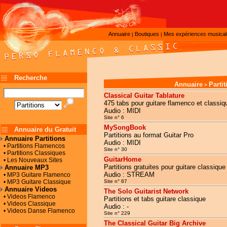
Annuaire
Boutiques
Mes expériences musica
|
|
Recherche
Annuaire
Parti
>
Classical Guitar Tablature
475 tabs pour guitare flamenco et classiqu
Audio : MIDI
Site n° 6
MySongBook
Annuaire du Gratuit
Partitions au format Guitar Pro
Annuaire Partitions
Audio : MIDI
• Partitions Flamencos
Site n° 30
• Partitions Classiques
GuitarHome
• Les Nouveaux Sites
Partitions gratuites pour guitare classiqu
Annuaire MP3
Audio : STREAM
• MP3 Guitare Flamenco
• MP3 Guitare Classique
Site n° 87
Annuaire Videos
The Solo Guitarist Network
• Videos Flamenco
Partitions et tabs guitare classique
• Videos Classique
Audio : -
• Videos Danse Flamenco
Site n° 229
The Classical Guitar Big Archive