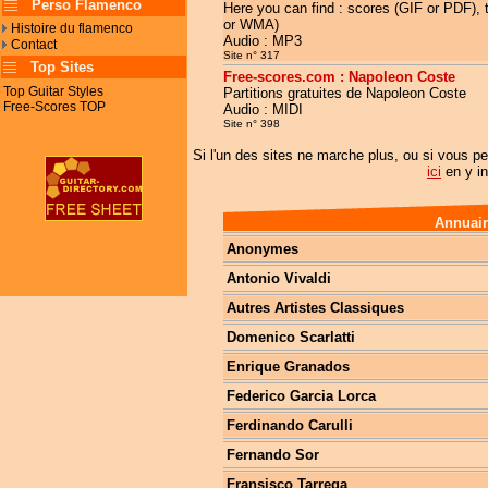
Perso Flamenco
Here you can find : scores (GIF or PDF), 
or WMA)
Histoire du flamenco
Audio : MP3
Contact
Site n° 317
Top Sites
Free-scores.com : Napoleon Coste
Top Guitar Styles
Partitions gratuites de Napoleon Coste
Free-Scores TOP
Audio : MIDI
Site n° 398
Si l'un des sites ne marche plus, ou si vous pe
ici
en y in
Annuair
Anonymes
Antonio Vivaldi
Autres Artistes Classiques
Domenico Scarlatti
Enrique Granados
Federico Garcia Lorca
Ferdinando Carulli
Fernando Sor
Fransisco Tarrega