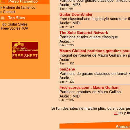
Partitions pour guitare classique. Niveau d
Perso Flamenco
Audio : MP3
Histoire du flamenco
Site n° 96
Contact
Guitar DownUnder
Top Sites
Free classical and fingerstyle scores for th
Audio : MIDI
Top Guitar Styles
Site n° 116
Free-Scores TOP
The Solo Guitarist Network
Partitions et tabs guitare classique
Audio : -
Site n° 229
Mauro Giuliani partitions gratuites pou
Intégral de l'oeuvre de Mauro Giuliani en p
Audio : -
Site n° 336
benZene
Partitions de guitare classique en format 
Audio : -
Site n° 339
Free-scores.com : Mauro Guiliani
Partitions gratuites de Mauro Guiliani
Audio : MIDI
Site n° 397
Si l'un des sites ne marche plus, ou si vous pe
ici
en y in
Annuair