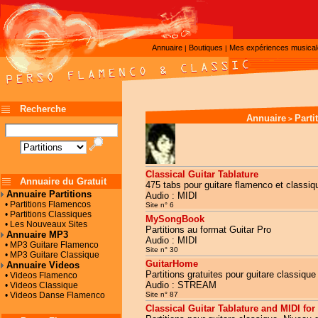
Annuaire
Boutiques
Mes expériences musica
|
|
Recherche
Annuaire
Parti
>
Classical Guitar Tablature
Annuaire du Gratuit
475 tabs pour guitare flamenco et classiqu
Annuaire Partitions
Audio : MIDI
• Partitions Flamencos
Site n° 6
• Partitions Classiques
MySongBook
• Les Nouveaux Sites
Partitions au format Guitar Pro
Annuaire MP3
Audio : MIDI
• MP3 Guitare Flamenco
Site n° 30
• MP3 Guitare Classique
GuitarHome
Annuaire Videos
Partitions gratuites pour guitare classiqu
• Videos Flamenco
Audio : STREAM
• Videos Classique
• Videos Danse Flamenco
Site n° 87
Classical Guitar Tablature and MIDI fo