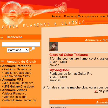
Annuaire
Boutiques
Mes expériences musica
|
|
Recherche
Annuaire
Part
>
Classical Guitar Tablature
475 tabs pour guitare flamenco et classiqu
Annuaire du Gratuit
Audio : MIDI
Site n° 6
Annuaire Partitions
• Partitions Flamencos
MySongBook
• Partitions Classiques
Partitions au format Guitar Pro
• Les Nouveaux Sites
Audio : MIDI
Annuaire MP3
Site n° 30
• MP3 Guitare Flamenco
• MP3 Guitare Classique
Si l'un des sites ne marche plus, ou si vous pe
Annuaire Videos
ici
en y in
• Videos Flamenco
• Videos Classique
• Videos Danse Flamenco
Annuair