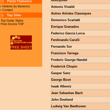
Anonymes
Perso Flamenco
Histoire du flamenco
Antonio Vivaldi
Contact
Autres Artistes Classiques
Top Sites
Domenico Scarlatti
Top Guitar Styles
Free-Scores TOP
Enrique Granados
Federico Garcia Lorca
Ferdinando Carulli
Fernando Sor
Fransisco Tarrega
Frederic George Handel
Frederick Chopin
Gaspar Sanz
George Bizet
Isaak Albeniz
Jean Sebastian Bach
John Dowland
Ludwig Van Beethoven