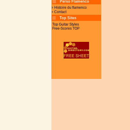
Perso Flamenco
Histoire du flamenco
Contact
Top Sites
Top Guitar Styles
Free-Scores TOP