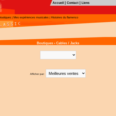
|
|
Accueil
Contact
Liens
Boutiques
Mes expériences musicales
Histoires du flamenco
|
|
Boutiques
Cables / Jacks
>
Afficher par: