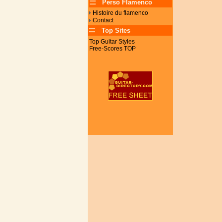
Perso Flamenco
Histoire du flamenco
Contact
Top Sites
Top Guitar Styles
Free-Scores TOP