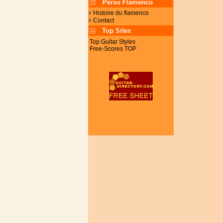
Perso Flamenco
Histoire du flamenco
Contact
Top Sites
Top Guitar Styles
Free-Scores TOP