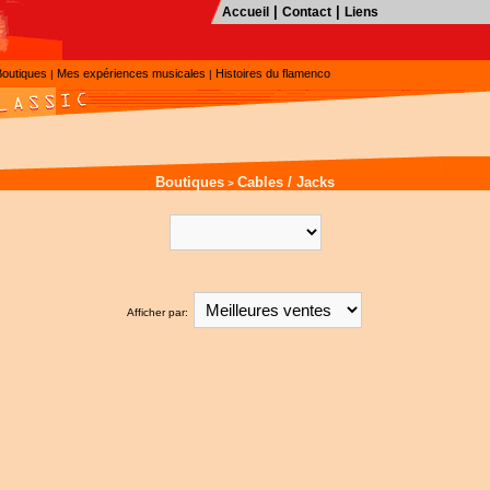
|
|
Accueil
Contact
Liens
Boutiques
Mes expériences musicales
Histoires du flamenco
|
|
Boutiques
Cables / Jacks
>
Afficher par: