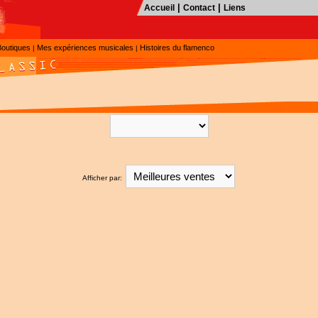
|
|
Accueil
Contact
Liens
Boutiques
Mes expériences musicales
Histoires du flamenco
|
|
Afficher par: