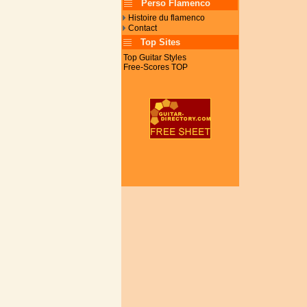
Perso Flamenco
Histoire du flamenco
Contact
Top Sites
Top Guitar Styles
Free-Scores TOP