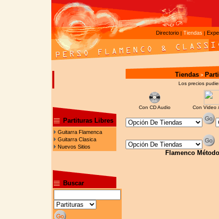
Directorio
Tiendas
Expe
|
|
Tiendas
Part
>
Los precios pudier
Con CD Audio
Con Video 
Partituras Libres
Guitarra Flamenca
Guitarra Clasica
Nuevos Sitios
Flamenco Métodos,
Buscar