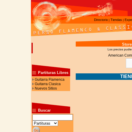
Directorio
Tiendas
Expe
|
|
Store
Los precios pudier
American Com
Partituras Libres
TIE
Guitarra Flamenca
Guitarra Clasica
Nuevos Sitios
Buscar