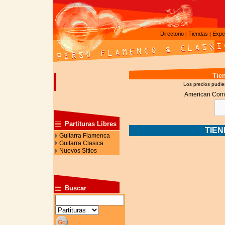
Directorio
Tiendas
Expe
|
|
Tie
Los precios pudier
American Com
Partituras Libres
TIE
Guitarra Flamenca
Guitarra Clasica
Nuevos Sitios
Buscar