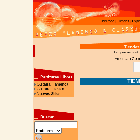
Directorio
Tiendas
Expe
|
|
Tiendas
Los precios pudier
American Com
Partituras Libres
TIE
Guitarra Flamenca
Guitarra Clasica
Nuevos Sitios
Buscar