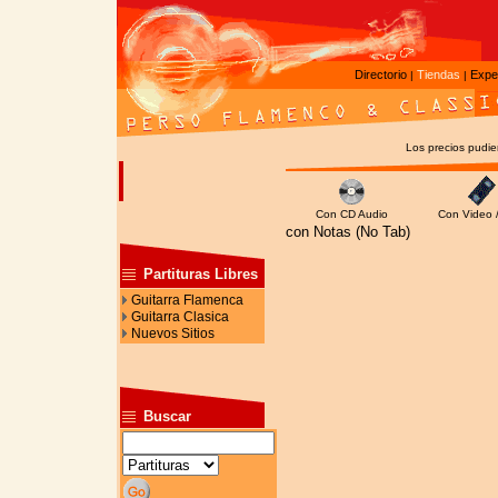
Directorio
Tiendas
Expe
|
|
Los precios pudier
Con CD Audio
Con Video 
con Notas (No Tab)
Partituras Libres
Guitarra Flamenca
Guitarra Clasica
Nuevos Sitios
Buscar