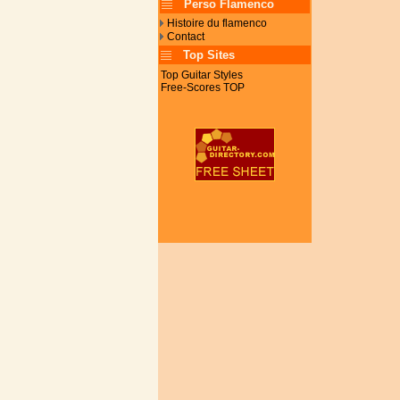
Perso Flamenco
Histoire du flamenco
Contact
Top Sites
Top Guitar Styles
Free-Scores TOP