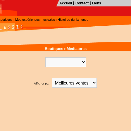
|
|
Accueil
Contact
Liens
Boutiques
Mes expériences musicales
Histoires du flamenco
|
|
Boutiques
Médiatores
>
Afficher par: