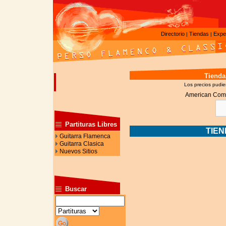
Directorio
Tiendas
Expe
|
|
Tienda
Los precios pudier
American Com
Partituras Libres
TIE
Guitarra Flamenca
Guitarra Clasica
Nuevos Sitios
Buscar