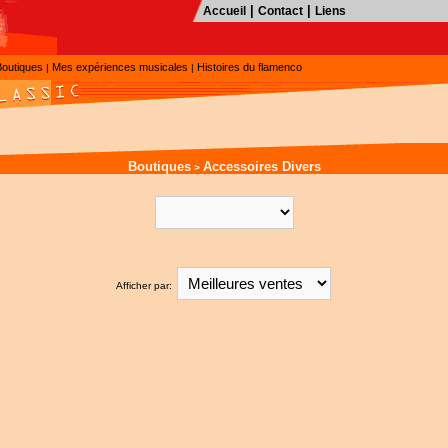
|
|
Accueil
Contact
Liens
Boutiques
Mes expériences musicales
Histoires du flamenco
|
|
Boutiques
Accessoires Divers
>
Afficher par: