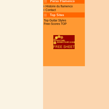
Perso Flamenco
Histoire du flamenco
Contact
Top Sites
Top Guitar Styles
Free-Scores TOP