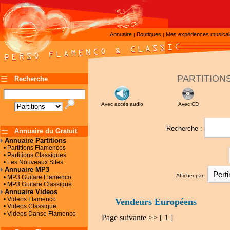
Annuaire
Boutiques
Mes expériences musica
|
|
PARTITION
Recherche
Avec accès audio
Avec CD
Recherche :
Annuaire du Gratuit
Annuaire Partitions
• Partitions Flamencos
• Partitions Classiques
• Les Nouveaux Sites
Annuaire MP3
Afficher par:
• MP3 Guitare Flamenco
• MP3 Guitare Classique
Annuaire Videos
• Videos Flamenco
Vendeurs Européens
• Videos Classique
• Videos Danse Flamenco
Page suivante >>
[ 1 ]