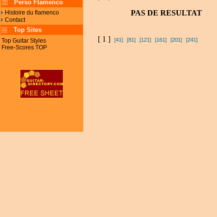
Perso Flamenco
PAS DE RESULTAT
Histoire du flamenco
Contact
Top Sites
[ 1 ]
[41]
[81]
[121]
[161]
[201]
[241]
Top Guitar Styles
Free-Scores TOP