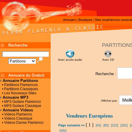
Annuaire
Boutiques
Mes expériences musica
|
|
PARTITION
Recherche
Avec accès audio
Avec CD
Recherche :
Annuaire du Gratuit
Annuaire Partitions
• Partitions Flamencos
• Partitions Classiques
• Les Nouveaux Sites
Annuaire MP3
Afficher par:
• MP3 Guitare Flamenco
• MP3 Guitare Classique
Annuaire Videos
• Videos Flamenco
Vendeurs Européens
• Videos Classique
• Videos Danse Flamenco
[ 1 ]
Page suivante >>
[41]
[81]
[121]
[161]
[
[241]