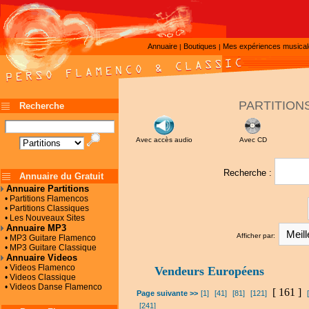
Annuaire
Boutiques
Mes expériences musica
|
|
PARTITION
Recherche
Avec accès audio
Avec CD
Recherche :
Annuaire du Gratuit
Annuaire Partitions
• Partitions Flamencos
• Partitions Classiques
• Les Nouveaux Sites
Annuaire MP3
Afficher par:
• MP3 Guitare Flamenco
• MP3 Guitare Classique
Annuaire Videos
• Videos Flamenco
Vendeurs Européens
• Videos Classique
• Videos Danse Flamenco
[ 161 ]
Page suivante >>
[1]
[41]
[81]
[121]
[241]