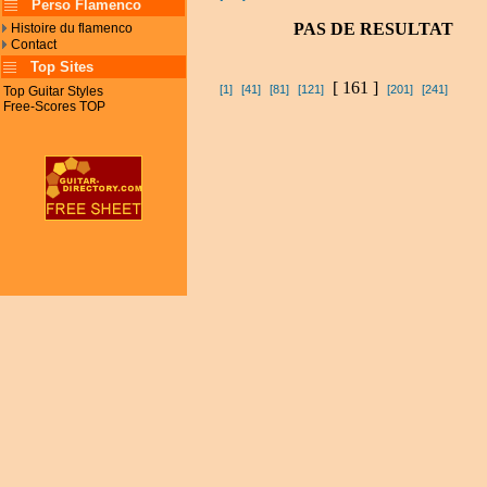
Perso Flamenco
PAS DE RESULTAT
Histoire du flamenco
Contact
Top Sites
[ 161 ]
[1]
[41]
[81]
[121]
[201]
[241]
Top Guitar Styles
Free-Scores TOP