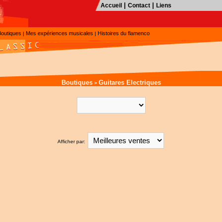
|
|
Accueil
Contact
Liens
Boutiques
Mes expériences musicales
Histoires du flamenco
|
|
Boutiques
Guitares Electriques
>
Afficher par: