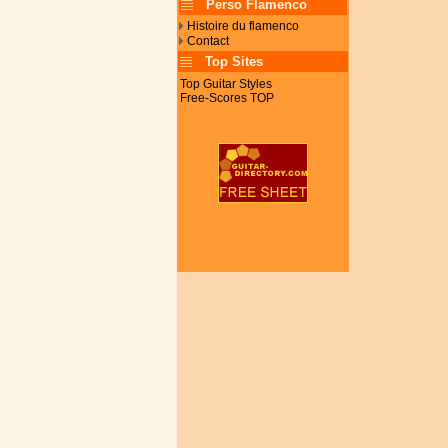
Perso Flamenco
Histoire du flamenco
Contact
Top Sites
Top Guitar Styles
Free-Scores TOP