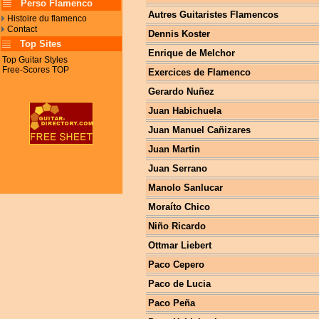
Perso Flamenco
Autres Guitaristes Flamencos
Histoire du flamenco
Contact
Dennis Koster
Top Sites
Enrique de Melchor
Top Guitar Styles
Free-Scores TOP
Exercices de Flamenco
Gerardo Nuñez
Juan Habichuela
Juan Manuel Cañizares
Juan Martin
Juan Serrano
Manolo Sanlucar
Moraíto Chico
Niño Ricardo
Ottmar Liebert
Paco Cepero
Paco de Lucia
Paco Peña