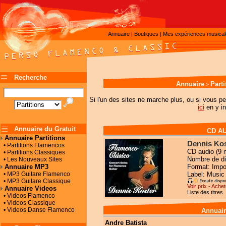
Annuaire
Boutiques
Mes expériences musica
|
|
Recherche
Annuaire
Part
>
Si l'un des sites ne marche plus, ou si vous pe
ici
en y in
Annuaire du Gratuit
CD A
Annuaire Partitions
Dennis Kos
• Partitions Flamencos
CD audio (9 
• Partitions Classiques
Nombre de di
• Les Nouveaux Sites
Annuaire MP3
Format: Impo
• MP3 Guitare Flamenco
Label: Music
• MP3 Guitare Classique
Voir prix - Achet
Annuaire Videos
Liste des titres
• Videos Flamenco
• Videos Classique
• Videos Danse Flamenco
Annuair
Andre Batista