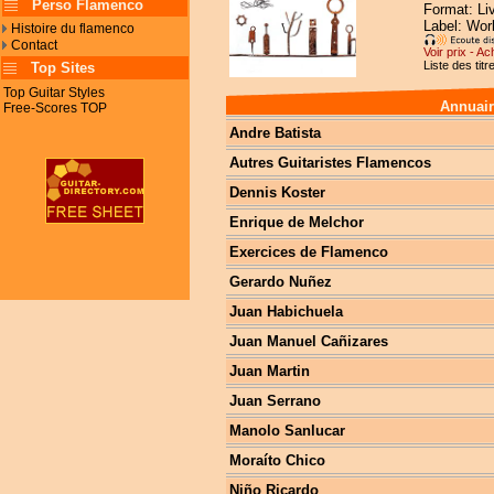
Perso Flamenco
Format: Li
Label: Worl
Histoire du flamenco
Contact
Voir prix - Ac
Liste des titr
Top Sites
Top Guitar Styles
Annuair
Free-Scores TOP
Andre Batista
Autres Guitaristes Flamencos
Dennis Koster
Enrique de Melchor
Exercices de Flamenco
Gerardo Nuñez
Juan Habichuela
Juan Manuel Cañizares
Juan Martin
Juan Serrano
Manolo Sanlucar
Moraíto Chico
Niño Ricardo