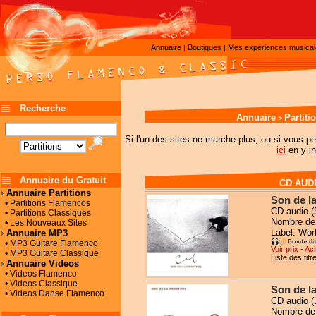
Annuaire
Boutiques
Mes expériences musica
|
|
Recherche
Annuaire
Partit
>
Si l'un des sites ne marche plus, ou si vous pe
ici
en y in
Annuaire du Gratuit
CD AUD
Annuaire Partitions
Son de la
• Partitions Flamencos
CD audio (
• Partitions Classiques
Nombre de 
• Les Nouveaux Sites
Label: Worl
Annuaire MP3
• MP3 Guitare Flamenco
Voir prix - Ac
• MP3 Guitare Classique
Liste des titr
Annuaire Videos
• Videos Flamenco
• Videos Classique
Son de la
• Videos Danse Flamenco
CD audio (
Nombre de 