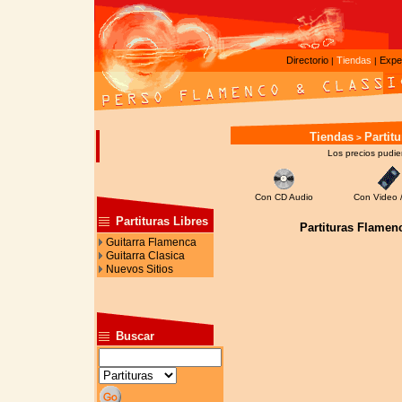
Directorio
Tiendas
Expe
|
|
Tiendas
Partit
>
Los precios pudier
Con CD Audio
Con Video 
Partituras Libres
Partituras Flamen
Guitarra Flamenca
Guitarra Clasica
Nuevos Sitios
Buscar