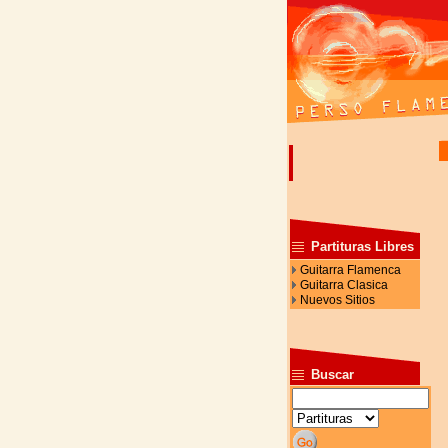
Partituras Libres
Guitarra Flamenca
Guitarra Clasica
Nuevos Sitios
Buscar