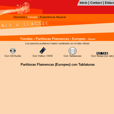
|
|
Inicio
Contact
Enlac
Directorio
Tiendas
Experiencas Musical
|
|
Tiendas
Partituras Flamencas
Europeo
>
>
- About
Los precios pudieron haber cambiado en el sitio oficial.
Con CD Audio
Con Video / DVD
Con Tablaturas
Con Notas (no tab)
Partituras Flamencas (Europeo)
con Tablaturas