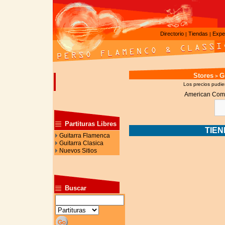
Directorio
Tiendas
Expe
|
|
Stores
G
>
Los precios pudier
American Com
Partituras Libres
TIE
Guitarra Flamenca
Guitarra Clasica
Nuevos Sitios
Buscar