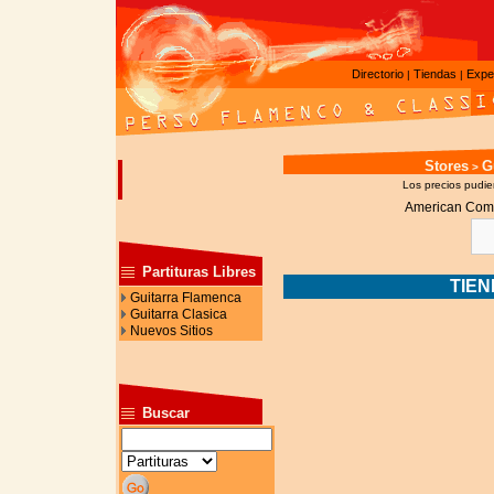
Directorio
Tiendas
Expe
|
|
Stores
G
>
Los precios pudier
American Com
Partituras Libres
TIE
Guitarra Flamenca
Guitarra Clasica
Nuevos Sitios
Buscar